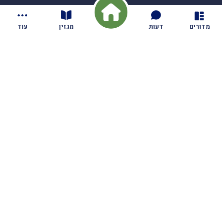
מדורים
דעות
מגזין
עוד
חדשות
בקיבוץ
זמן חידוד
דעות
מאבק החטופים
וידאו
חקלאות
מגזין
משפט
תוכן מקודם
התיישבות
תנועה