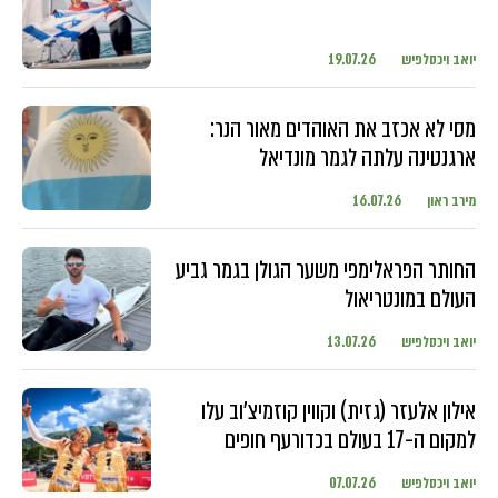
יואב ויכסלפיש
19.07.26
מסי לא אכזב את האוהדים מאור הנר:
ארגנטינה עלתה לגמר מונדיאל
מירב ראון
16.07.26
החותר הפראלימפי משער הגולן בגמר גביע
העולם במונטריאול
יואב ויכסלפיש
13.07.26
אילון אלעזר (גזית) וקווין קוזמיצ'וב עלו
למקום ה-17 בעולם בכדורעף חופים
יואב ויכסלפיש
07.07.26