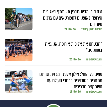
נגה קורן מבית גוברין תשתתף באליפות
אירופה באופניים לספורטאים עם צרכים
מיוחדים
מערכת "זמן קיבוץ"
28.06.26
"הבטחנו את אליפות אירופה, אני גאה
בשחקנים"
יואב ויכסלפיש
22.06.26
עפים על החול: אילון אלעזר מגזית ושותפו
מתחרים בטורנירים ברחבי העולם עם
השחקנים הבכירים
יואב ויכסלפיש
18.06.26