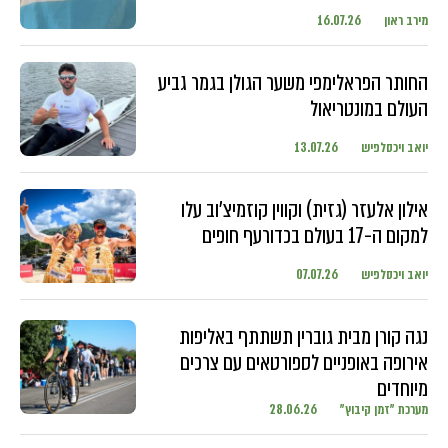
מירב ראון
16.07.26
החותר הפראלימפי משער הגולן בגמר גביע
העולם במונטריאול
יואב ויכסלפיש
13.07.26
אילון אלעזר (גזית) וקווין קוזמיצ'וב עלו
למקום ה-17 בעולם בכדורעף חופים
יואב ויכסלפיש
07.07.26
נגה קורן מבית גוברין תשתתף באליפות
אירופה באופניים לספורטאים עם צרכים
מיוחדים
מערכת "זמן קיבוץ"
28.06.26