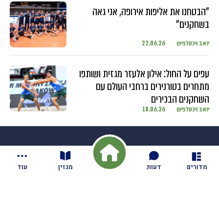
"הבטחנו את אליפות אירופה, אני גאה
בשחקנים"
יואב ויכסלפיש
22.06.26
עפים על החול: אילון אלעזר מגזית ושותפו
מתחרים בטורנירים ברחבי העולם עם
השחקנים הבכירים
יואב ויכסלפיש
18.06.26
מדורים
דעות
מגזין
עוד
חדשות
בקיבוץ