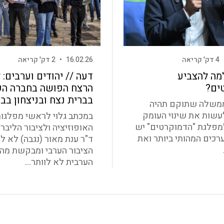
4 דק' קריאה
16.02.26
•
2 דק' קריאה
מה להצביע
דעה // יהודים וערבים: 
ים?
הרצח הפושה בחברה הע
בברית נצח ובניצחון בב
משלה שתוקם תהיה
עשות את שינוי העומק
במכתב גלוי לראשי מפלגו
מפלגת "הדמוקרטים" יש
האופוזיציה ולציבור הליבר
רכים המהותי ביותר ואת
ד"ר ענת מאור (נגבה) לא לו
הציבור הערבי ומבקשת מה
הערבית לא לוותר...