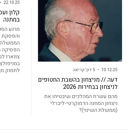
•
22.10.25
קלון ועס
במתנה
מרגע הסכ
והפסקת 
הממשלה נ
הפסיקה ה
צווארו למ
במניפולצי
לחמוק מן 
10.12.25
•
5 דק' קריאה
דעה // מניצחון בהשבת החטופים
לניצחון בבחירות 2026
מהם עשרת המהלכים שיבטיחו את
ניצחון המחנה הדמוקרטי-ליברלי
(ממשלת השינוי)?