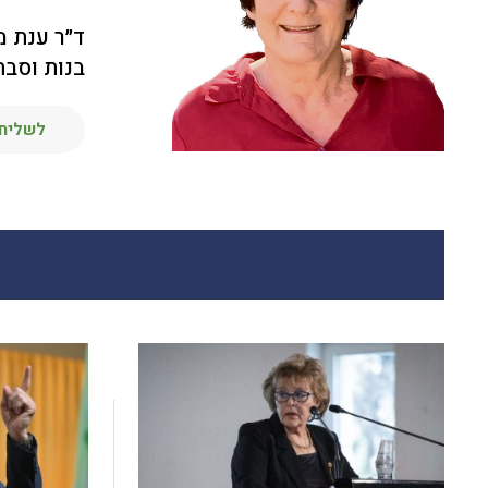
ד״ר ענת מ
בנות וסבת
לשליחת