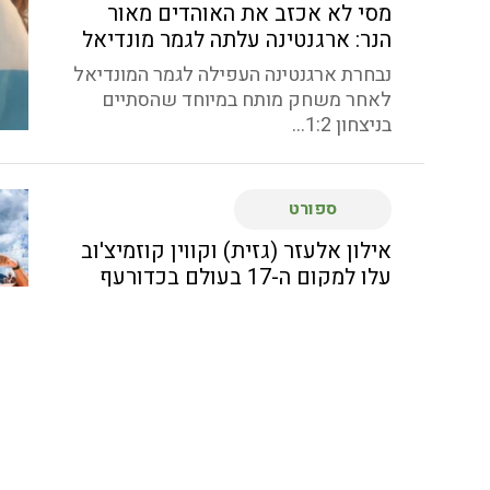
מסי לא אכזב את האוהדים מאור
הנר: ארגנטינה עלתה לגמר מונדיאל
נבחרת ארגנטינה העפילה לגמר המונדיאל
לאחר משחק מותח במיוחד שהסתיים
בניצחון 1:2...
ספורט
אילון אלעזר (גזית) וקווין קוזמיצ'וב
עלו למקום ה-17 בעולם בכדורעף
חופים
המאמן נועם כץ (עין המפרץ) הוביל את
העתודה לארד באליפות אירופה
בכדורעף...
ספורט