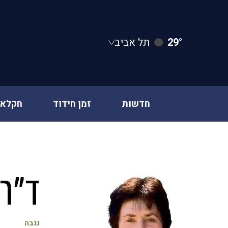
29°
תל אביב
חדשות
זמן חידוד
חקלאו
Ski
t
conten
ד"ר
נגבה