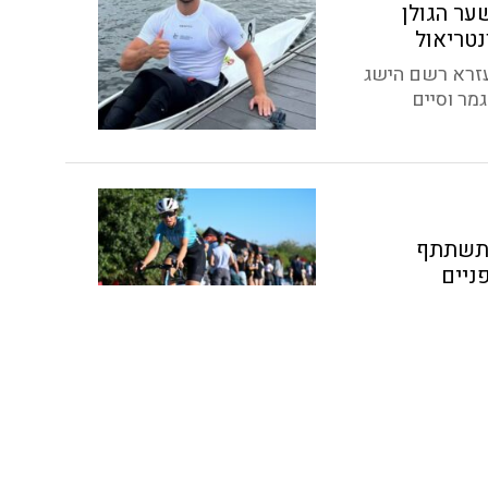
ער הגולן
נטריאול
עזרא רשם הישג
מר וסיים
ן תשתתף
ניים
 מיוחדים
א לאליפות אירופה של
 האופניים, במסגרת