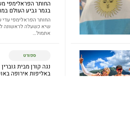
החותר הפראלימפי מש
בגמר גביע העולם במו
החותר הפראלימפי עדי 
שיא כשעלה לראשונה לג
אתמול...
ספורט
נגה קורן מבית גוברי
באליפות אירופה באופ
לספורטאים עם צרכים
נגה קורן (20) תצ
ארגון Virtus בענף
ההתאחדות הישראלית...
ספורט