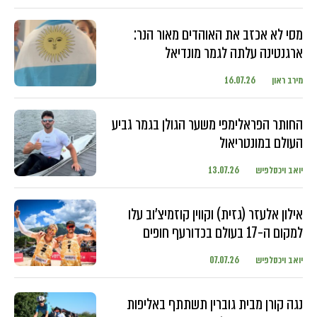
מסי לא אכזב את האוהדים מאור הנר:
ארגנטינה עלתה לגמר מונדיאל
מירב ראון
16.07.26
החותר הפראלימפי משער הגולן בגמר גביע
העולם במונטריאול
יואב ויכסלפיש
13.07.26
אילון אלעזר (גזית) וקווין קוזמיצ'וב עלו
למקום ה-17 בעולם בכדורעף חופים
יואב ויכסלפיש
07.07.26
נגה קורן מבית גוברין תשתתף באליפות