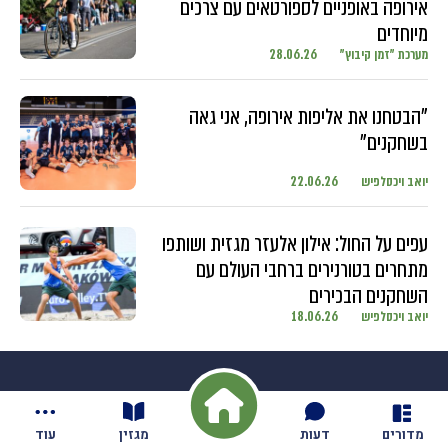
אירופה באופניים לספורטאים עם צרכים
מיוחדים
מערכת "זמן קיבוץ"
28.06.26
"הבטחנו את אליפות אירופה, אני גאה
בשחקנים"
יואב ויכסלפיש
22.06.26
עפים על החול: אילון אלעזר מגזית ושותפו
מתחרים בטורנירים ברחבי העולם עם
השחקנים הבכירים
יואב ויכסלפיש
18.06.26
מדורים
דעות
מגזין
עוד