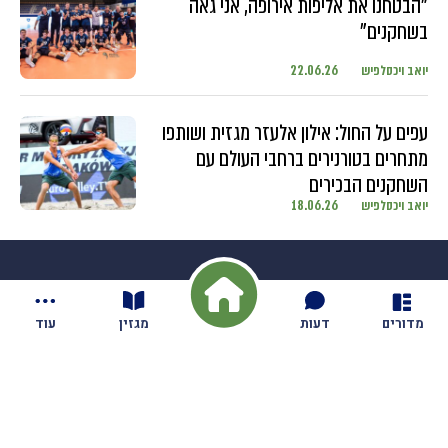
"הבטחנו את אליפות אירופה, אני גאה
בשחקנים"
יואב ויכסלפיש
22.06.26
עפים על החול: אילון אלעזר מגזית ושותפו
מתחרים בטורנירים ברחבי העולם עם
השחקנים הבכירים
יואב ויכסלפיש
18.06.26
מדורים
דעות
מגזין
עוד
חדשות
בקיבוץ