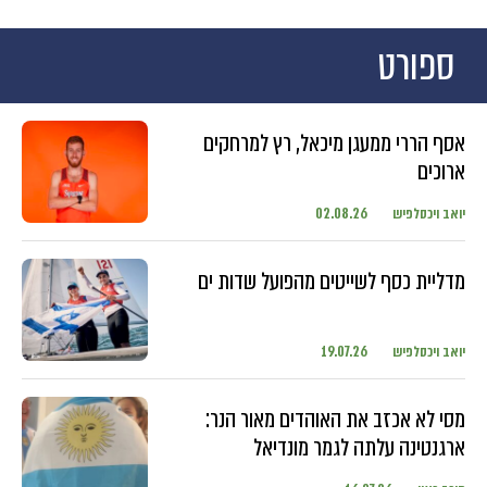
ספורט
אסף הררי ממעגן מיכאל, רץ למרחקים
ארוכים
יואב ויכסלפיש
02.08.26
מדליית כסף לשייטים מהפועל שדות ים
יואב ויכסלפיש
19.07.26
מסי לא אכזב את האוהדים מאור הנר:
ארגנטינה עלתה לגמר מונדיאל