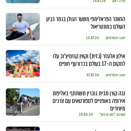
מירב ראון
16.07.26
החותר הפראלימפי משער הגולן בגמר גביע
העולם במונטריאול
יואב ויכסלפיש
13.07.26
אילון אלעזר (גזית) וקווין קוזמיצ'וב עלו
למקום ה-17 בעולם בכדורעף חופים
יואב ויכסלפיש
07.07.26
נגה קורן מבית גוברין תשתתף באליפות
אירופה באופניים לספורטאים עם צרכים
מיוחדים
מערכת "זמן קיבוץ"
28.06.26