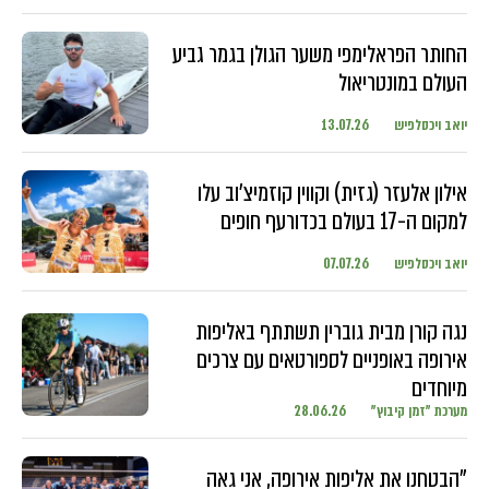
החותר הפראלימפי משער הגולן בגמר גביע
העולם במונטריאול
יואב ויכסלפיש
13.07.26
אילון אלעזר (גזית) וקווין קוזמיצ'וב עלו
למקום ה-17 בעולם בכדורעף חופים
יואב ויכסלפיש
07.07.26
נגה קורן מבית גוברין תשתתף באליפות
אירופה באופניים לספורטאים עם צרכים
מיוחדים
מערכת "זמן קיבוץ"
28.06.26
"הבטחנו את אליפות אירופה, אני גאה