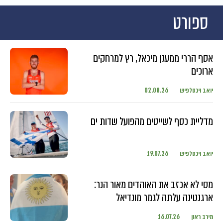
ספורט
אסף הררי ממעגן מיכאל, רץ למרחקים
ארוכים
יואב ויכסלפיש
02.08.26
מדליית כסף לשייטים מהפועל שדות ים
יואב ויכסלפיש
19.07.26
מסי לא אכזב את האוהדים מאור הנר:
ארגנטינה עלתה לגמר מונדיאל
מירב ראון
16.07.26