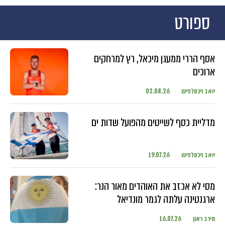
ספורט
אסף הררי ממעגן מיכאל, רץ למרחקים
ארוכים
יואב ויכסלפיש
02.08.26
מדליית כסף לשייטים מהפועל שדות ים
יואב ויכסלפיש
19.07.26
מסי לא אכזב את האוהדים מאור הנר:
ארגנטינה עלתה לגמר מונדיאל
מירב ראון
16.07.26