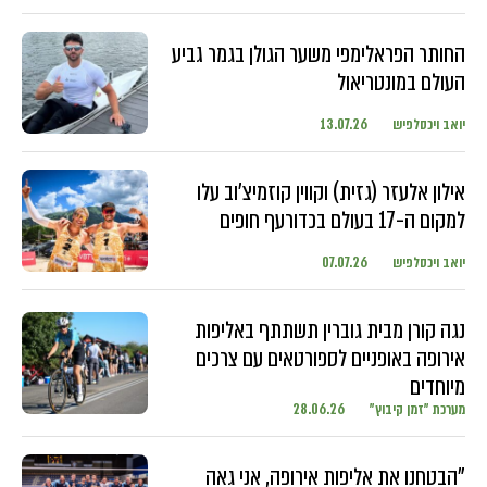
החותר הפראלימפי משער הגולן בגמר גביע
העולם במונטריאול
יואב ויכסלפיש
13.07.26
אילון אלעזר (גזית) וקווין קוזמיצ'וב עלו
למקום ה-17 בעולם בכדורעף חופים
יואב ויכסלפיש
07.07.26
נגה קורן מבית גוברין תשתתף באליפות
אירופה באופניים לספורטאים עם צרכים
מיוחדים
מערכת "זמן קיבוץ"
28.06.26
"הבטחנו את אליפות אירופה, אני גאה