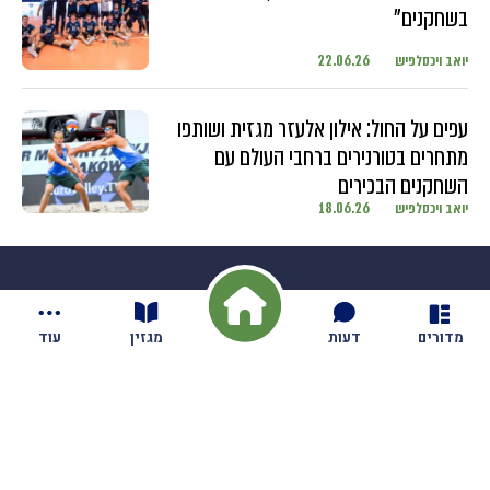
בשחקנים"
יואב ויכסלפיש
22.06.26
עפים על החול: אילון אלעזר מגזית ושותפו
מתחרים בטורנירים ברחבי העולם עם
השחקנים הבכירים
יואב ויכסלפיש
18.06.26
מדורים
דעות
מגזין
עוד
חדשות
בקיבוץ