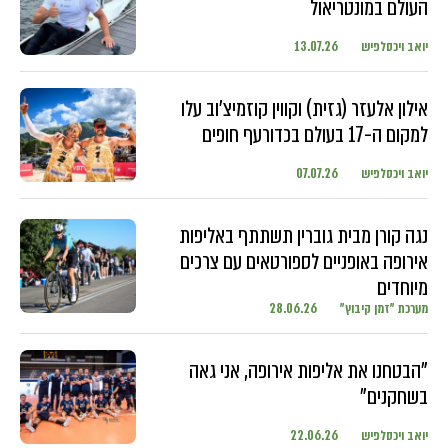
העולם במונטריאול
יואב ויכסלפיש
13.07.26
אילון אלעזר (גזית) וקווין קוזמיצ'וב עלו
למקום ה-17 בעולם בכדורעף חופים
יואב ויכסלפיש
07.07.26
נגה קורן מבית גוברין תשתתף באליפות
אירופה באופניים לספורטאים עם צרכים
מיוחדים
מערכת "זמן קיבוץ"
28.06.26
"הבטחנו את אליפות אירופה, אני גאה
בשחקנים"
יואב ויכסלפיש
22.06.26