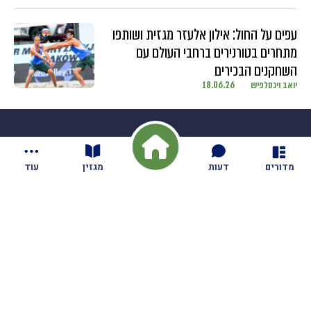
עפים על החול: אילון אלעזר מגזית ושותפו
מתחרים בטורנירים ברחבי העולם עם
השחקנים הבכירים
יואב ויכסלפיש
18.06.26
מדורים
דעות
מגזין
עוד
חדשות
בקיבוץ
זמן חידוד
דעות
מאבק החטופים
וידאו