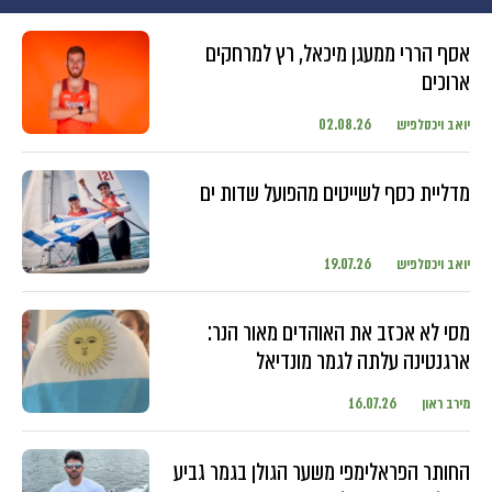
אסף הררי ממעגן מיכאל, רץ למרחקים
ארוכים
יואב ויכסלפיש
02.08.26
מדליית כסף לשייטים מהפועל שדות ים
יואב ויכסלפיש
19.07.26
מסי לא אכזב את האוהדים מאור הנר:
ארגנטינה עלתה לגמר מונדיאל
מירב ראון
16.07.26
החותר הפראלימפי משער הגולן בגמר גביע