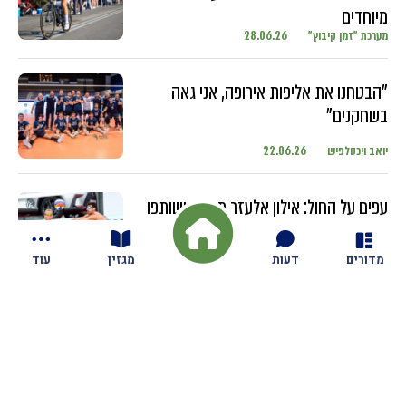
מיוחדים
מערכת "זמן קיבוץ"
28.06.26
"הבטחנו את אליפות אירופה, אני גאה
בשחקנים"
יואב ויכסלפיש
22.06.26
עפים על החול: אילון אלעזר מגזית ושותפו
מתחרים בטורנירים ברחבי העולם עם
השחקנים הבכירים
מדורים
דעות
מגזין
עוד
יואב ויכסלפיש
18.06.26