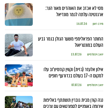
מסי לא אכזב את האוהדים מאור הנר:
ארגנטינה עלתה לגמר מונדיאל
מירב ראון
16.07.26
החותר הפראלימפי משער הגולן בגמר גביע
העולם במונטריאול
יואב ויכסלפיש
13.07.26
אילון אלעזר (גזית) וקווין קוזמיצ'וב עלו
למקום ה-17 בעולם בכדורעף חופים
יואב ויכסלפיש
07.07.26
נגה קורן מבית גוברין תשתתף באליפות
אירופה באופניים לספורטאים עם צרכים