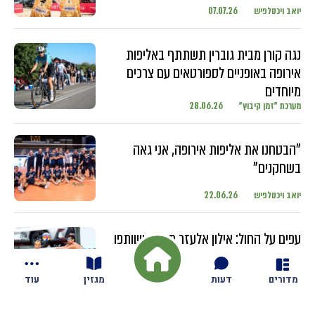
יואב ויכסלפיש
07.07.26
נגה קורן מבית גוברין תשתתף באליפות
אירופה באופניים לספורטאים עם צרכים
מיוחדים
מערכת "זמן קיבוץ"
28.06.26
"הבטחנו את אליפות אירופה, אני גאה
בשחקנים"
יואב ויכסלפיש
22.06.26
עפים על החול: אילון אלעזר מגזית ושותפו
מתחרים בטורנירים ברחבי העולם עם
השחקנים הבכירים
מדורים
דעות
מגזין
עוד
יואב ויכסלפיש
18.06.26