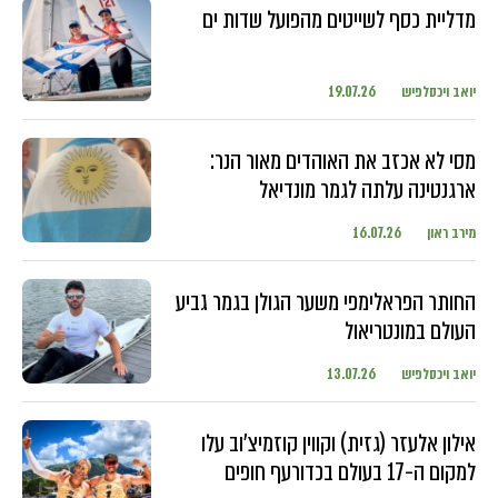
מדליית כסף לשייטים מהפועל שדות ים
יואב ויכסלפיש
19.07.26
מסי לא אכזב את האוהדים מאור הנר:
ארגנטינה עלתה לגמר מונדיאל
מירב ראון
16.07.26
החותר הפראלימפי משער הגולן בגמר גביע
העולם במונטריאול
יואב ויכסלפיש
13.07.26
אילון אלעזר (גזית) וקווין קוזמיצ'וב עלו
למקום ה-17 בעולם בכדורעף חופים