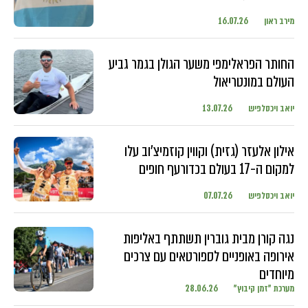
מירב ראון
16.07.26
החותר הפראלימפי משער הגולן בגמר גביע
העולם במונטריאול
יואב ויכסלפיש
13.07.26
אילון אלעזר (גזית) וקווין קוזמיצ'וב עלו
למקום ה-17 בעולם בכדורעף חופים
יואב ויכסלפיש
07.07.26
נגה קורן מבית גוברין תשתתף באליפות
אירופה באופניים לספורטאים עם צרכים
מיוחדים
מערכת "זמן קיבוץ"
28.06.26