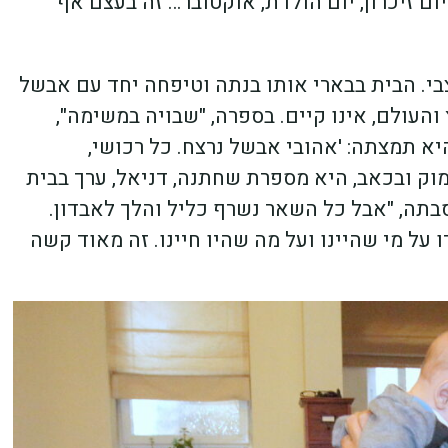
ום זיכרון, יום הולדת, אוקטובר… זה בעצם אף
 צבי. הבית בבארי אותו בנתה וטיפחה יחד עם אבשל
העולם, אינו קיים. בספרה, "שבויה במשימה",
יא תמצתה: 'אהובי אבשל נרצח. כל רכושי,
 עמוק ובכאב, היא מספרת שחתנה, דניאל, ערך בבית
בתה, "אבל כל השאר נשרף כליל והלך לאבדון.
 על מי שהיינו ועל מה שהיו חיינו. זה מאוד קשה