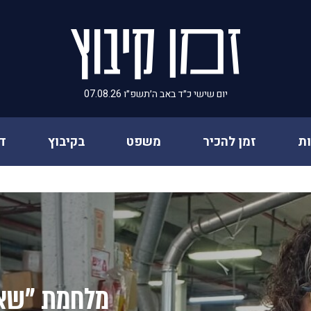
יום שישי כ״ד באב ה׳תשפ״ו 07.08.26
ת
זמן להכיר
משפט
בקיבוץ
ד
מלחמת "שאג