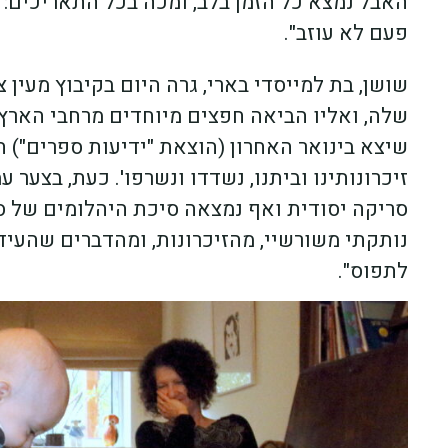
האבל נמצא כל הזמן בלב, ומכה בכל התאריכים: י
פעם לא עוזב".
שושן, בת למייסדי בארי, גרה היום בקיבוץ מעין
שלה, ואליו הביאה חפצים מיוחדים מרחבי הארץ ו
שיצא בינואר האחרון (הוצאת "ידיעות ספרים") ה
זיכרונותינו וביתנו, נשדדו ונשרפו'. כעת, בצער
סריקה יסודית ואף נמצאה סיכת היהלומים של ס
נותקתי משורשיי, מהזיכרונות, ומהדברים שהעידו
לתפוס".