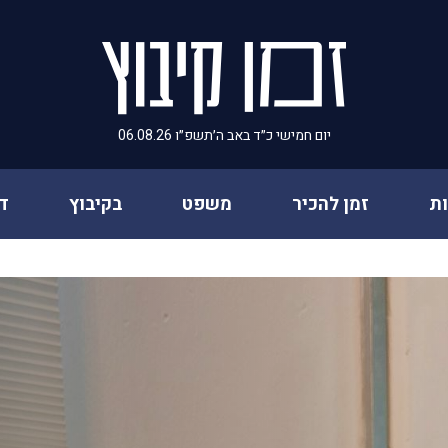
יום חמישי כ״ד באב ה׳תשפ״ו 06.08.26
ת
זמן להכיר
משפט
בקיבוץ
ד