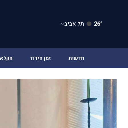
26°
תל אביב
חדשות
זמן חידוד
חקלאו
Ski
t
conten