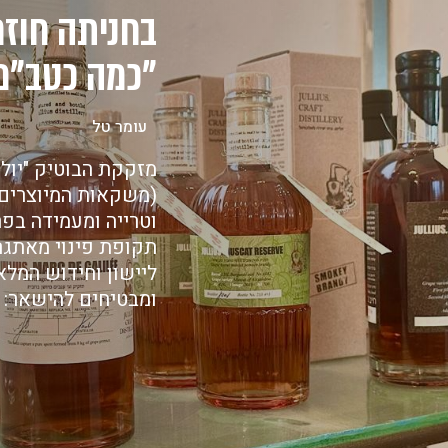
בחניתה חוזרי
"כמה כטב"מי
עומר טל
מזקקת הבוטיק "יול
(משקאות המיוצרים 
וטרייה ומעמידה בפר
תקופת פינוי מאתגר
ליישון וחידוש המל
ומבטיחים להישאר: 