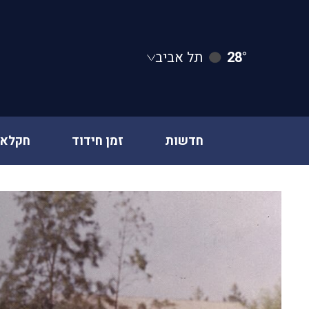
28°
תל אביב
חדשות
זמן חידוד
חקלאו
Ski
t
conten