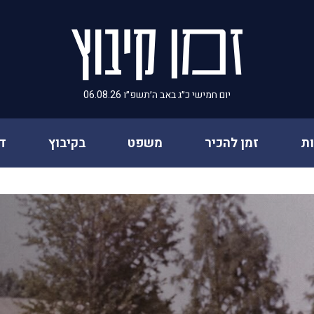
יום חמישי כ״ג באב ה׳תשפ״ו 06.08.26
ת
זמן להכיר
משפט
בקיבוץ
ד