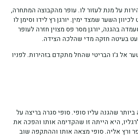
רות על מנת לעזור לו. עופר מהקבוצה המתחרה,
יוון השער שמצד ימין. יורגן רץ לידו וסימן לו
עמדה בהגנה, יורגן מסר פס מצוין חזרה לעופר
עט בעיטה חזקה מדי שהלכה הצידה.
ר אל ג'ו הבריטי שהחל מתקדם בזהירות. לפניו
יותר שהגנה עליו סופי. סופי סגרה בריצה על
גליו, היא הייתה זו שהקדימה אותו והפכה את
 סופי, give me the ball!" צעק עופר ורץ אליה. סופי מצאה אותו וההתקפה שוב