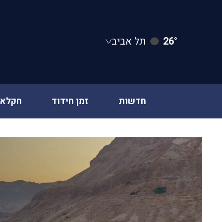
26°
תל אביב
חדשות
זמן חידוד
חקלאו
Ski
t
conten