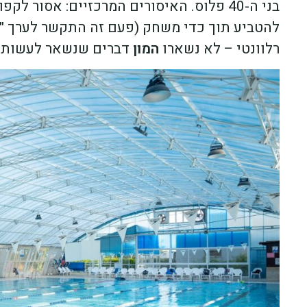
בני ה-40 פלוס. האיסורים המרכזיים: אסור
להטביע תוך כדי משחק (פעם זה התקשר לערך "צ
רלוונטי – לא נשארו
המון
דברים שנשאר לעשות ב