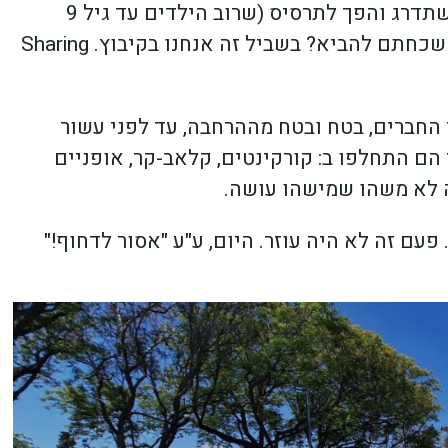
עברה להורים, הוא נרכש בעיקר בסופר-פארם, השתדרג והפך לתרסיס (שרוב הילדים עד גיל 9
נהנים בעיקר לרסס אחד על השני ולא על הגוף). שכחתם להביא? בשביל זה אנחנו בקיבוץ. Sharing
החברים, בטח ובטח מההרחבה, עד לפני עשור
הם התחלפו ב: קורקינטים, קלאב-קר, אופניים
זה לא משהו שמישהו עושה.
עם זה לא היה עוזר. היום, ע"ע "אסור לדחוף!"