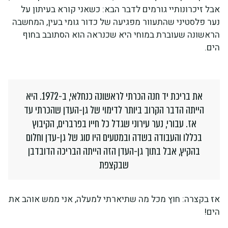
אבל זיכרונותיי גורמים לדבר הבא: כשאני קורא בעיתון על
נער פלסטיני שהתעוור מפגיעה של כדור גומי בעין, המחשבה
הראשונה שעוברת במוחי היא שכנראה הוא הסתובב בחוף
הים.
את בריכת יד חנה הכרתי לראשונה כנחלאי, ב-1972. היא
הייתה הדבר הקרוב ביותר לדימוי של גן-העדן שהכרתי עד
אז. עבורי, נער עירוני שגדל כל חייו בפרברים, הקיבוץ
בכללו והעבודה בשדה ובמטעים היו סוג של גן-עדן וחלום
בהקיץ, אבל בתוך גן-העדן הזה הייתה הבריכה הדובדבן
שבקצפת
אז בקצרה: חוץ מכל מה שתיארתי למעלה, אני ממש אוהב את
הים!