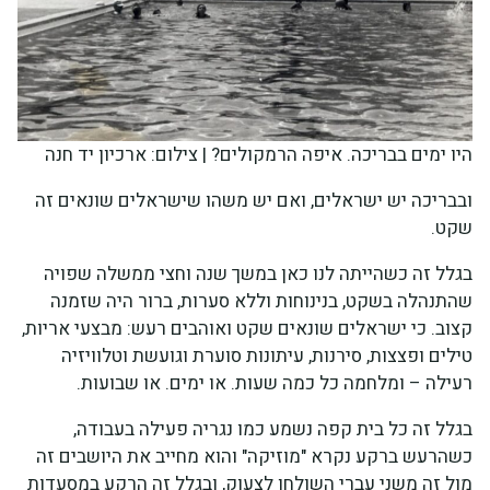
היו ימים בבריכה. איפה הרמקולים? | צילום: ארכיון יד חנה
ובבריכה יש ישראלים, ואם יש משהו שישראלים שונאים זה
שקט.
בגלל זה כשהייתה לנו כאן במשך שנה וחצי ממשלה שפויה
שהתנהלה בשקט, בנינוחות וללא סערות, ברור היה שזמנה
קצוב. כי ישראלים שונאים שקט ואוהבים רעש: מבצעי אריות,
טילים ופצצות, סירנות, עיתונות סוערת וגועשת וטלוויזיה
רעילה – ומלחמה כל כמה שעות. או ימים. או שבועות.
בגלל זה כל בית קפה נשמע כמו נגריה פעילה בעבודה,
כשהרעש ברקע נקרא "מוזיקה" והוא מחייב את היושבים זה
מול זה משני עברי השולחן לצעוק, ובגלל זה הרקע במסעדות