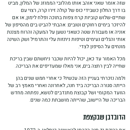
שזה אומר שאני אוהב אותו מהלובי הממוזג של המלון, מביט
בו דרך החלון כשבידי כוס של קולה זירו קרה, רצוי עם
שתיים-שלוש קוביות קרח צפות בתוכה ופלח לימון, או אם
להיזכר בימים רחוקים וטובים: אהבתי להביט בים מהסיפון של
אוניה או מעבורת שטה כשאני נשען על המעקה והרוח מצננת
אותי והגלים נעימים וטיפות ניתזות עלי והתרמיל ושק השינה
מונחים על הסיפון לצדי.
מכל האמור עד כאן, יכול להיות שכבר ניחשתם שבין בריכת
שחייה לבין רחצה בים, אני מאלו שמעדיפים את הבריכה.
ולמה נזכרתי בעניין הזה עכשיו? כי אחרי חמש שנים בהן
הייתה סגורה הבריכה ביד חנה, לאחרונה ואחרי מאמץ רב של
הוועד המקומי ושל קבוצת מתנדבים לנושא, נפתחה מחדש
הבריכה של היישוב, שהייתה מושבתת כמה שנים.
הדובדבן שבקצפת