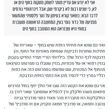
אני לא יודע אם עדיין מותר לשחק מטקות בחוף הים או
לא, כי שנים רבות לא ביקרתי שם, אבל זיכרונותיי גורמים
לדבר הבא: כשאני קורא בעיתון על נער פלסטיני שהתעוור
מפגיעה של כדור גומי בעין, המחשבה הראשונה שעוברת
במוחי היא שכנראה הוא הסתובב בחוף הים
ואני גם שונא את פתיתי הזפת שיש בחוף – שאריות של
חתיכות שחורות ודביקות שנסחפו מאוניות אל החוף, והן
נדבקות לכף הרגל שלך. בילדותי הוריי תמיד החזיקו בקבוק
בנזין רפואי או של מכוניות, בנזין שטבלו בו סמרטוט כשיצאנו
מהחוף אל המכונית, שם שפשפו בסמרטוט הזה את כפות
רגליי במרץ כדי להסיר מהן את כתמי הזפת הנדבקת.
אני גם שונא את הקטע הזה שבו אני הולך יחף בחול ומרגיש
פתאום משהו חלקלק ורך להפליא שמסתבר שאני דורך בו.
החלקלקות הזו מתבררת מהר מאוד כחצי סנדביץ' גבינה
צהובה וחמאה, או סנדביץ' חמאה ונקניק אם זה סנדביץ' של