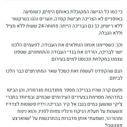
כי כמו כל הגישה המקובלת באותם הימים, כשנסיעה
באופניים לא הצריכה חבישת קסדה, ונערים נהגו בטרקטור
ללא רישיון, כך גם הבריכה הייתה פתוחה 24 שעות ללא מציל
וללא הגבלה.
וכך, כשסיימנו אנחנו הנחלאים את העבודה, לפעמים הלכנו
ישר לבריכה, הורדנו את בגדי העבודה והתחתונים, שטפנו
עצמנו במקלחת ונכנסנו למים בעירום.
הגם שהקפדנו לעשות זאת כשכל שאר המתרחצים כבר הלכו
לביתם.
ופעם קרה שהיו בבריכה מספר מתנדבות מגרמניה, והן הביטו
בתדהמה מסוימת בצעירים העירומים שבמים, ובמיוחד בחברי
צ'יקי שנשען במים בגבו אל קיר הבריכה וידיו פשוטות לצדדיו
ונשענות על תעלת הניקוז ורגליו צפות לפניו, והוא נינוח
ומהורהר, ושמעתי אותן מדברות בהתרגשות על "שווארצע
פונקטה!"