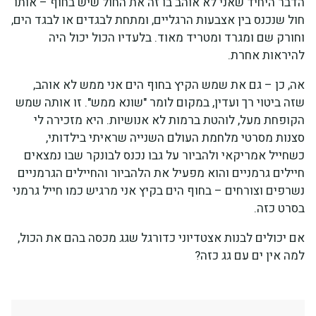
הדבר היחיד שאני לא אוהב בו זה את החול שיש בחוף – אותו
חול שנכנס בין אצבעות הרגליים, ומתחת לבגדים או לבגד הים,
וחורק שם ומגרד ומטריד מאוד. בלעדיו הכול יכול היה
להיראות אחרת.
אה, כן – גם את שמש הקיץ בחוף הים אני ממש לא אוהב,
שזה ביטוי רך ועדין, במקום לומר "שונא ממש". זו אותה שמש
הקופחת מעל, לוהטת ברמות לא אנושיות. היא מזכירה לי
סצנות מסרטי מלחמת העולם השנייה שראיתי בילדותי,
כשחייל אמריקאי ולהביור על גבו נכנס לבונקר שבו נמצאים
חיילים גרמניים והוא מפעיל את הלהביור והחיילים הגרמניים
נשרפים וצורחים – בחוף הים בקיץ אני מרגיש כמו חייל גרמני
בסרט כזה.
אם יכולים לבנות אצטדיוני כדורגל שגג מכסה בהם את הכול,
למה אין ים עם גג כזה?