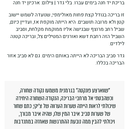
בריכת יד חנה בימים עברו. בלי גדר | צילום: ארכיון יד חנה
זו בריכה בגודל קצת פחות מאולימפי, שנועדה לשמש יישוב
קטן ולא מרובה תושבים. היא הייתה מוקפת אז, ועדיין כיום,
שביל רחב מרוצף שבגישה אליו ממוקמת מקלחת, וסביב
השביל הזה רחבת דשא ואורנים המטילים צל, ובריכה קטנה
לילדים.
גדר סביב הבריכה לא הייתה באותם הימים. גם לא סביב אזור
הבריכה בכללו.
"שווארצע פונקטה" בגרמנית משמעו נקודה שחורה,
וכשהבטתי אל מרחבי הבריכה, הנקודה השחורה היחידה
שיכולתי לראות הייתה שערות הערווה של צ'יקי, כתם שחור
של שערות סביב איבר המין שלו, שהיה איבר מבורך,
ויכולתי להבין ממה נובעת ההתרגשות שאחזה במתנדבות