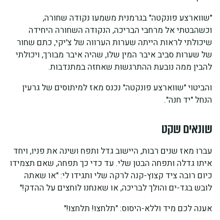
"שווארצע פונקטה" בגרמנית משמעו נקודה שחורה,
וכשהבטתי אל מרחבי הבריכה, הנקודה השחורה היחידה
שיכולתי לראות הייתה שערות הערווה של צ'יקי, כתם שחור
של שערות סביב איבר המין שלו, שהיה איבר מבורך, ויכולתי
להבין ממה נובעת ההתרגשות שאחזה במתנדבות.
והביטוי "שווארצע פונקטה" נכנס מאז למיתוסים של גרעין
הנחל "יד חנה".
שונאים שקט
עברו מאז שנים רבות, היישוב גדל ותפח ושינה את פניו, ויחד
איתו גדלה ותפחה הבטן שלי. עד כדי כך תפחה, שאם תצמידו
כיום רובה ציד קצוץ-קנה לרקה שלי ותגידו לי: "או שאתה
לובש בגד-ים והולך לבריכה, או שאנחנו לוחצים על ההדק!"
אענה לכם מיד וללא-היסוס: "תלחצו! תלחצו!"