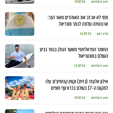
יואב ויכסלפיש
19.07.26
מסי לא אכזב את האוהדים מאור הנר:
ארגנטינה עלתה לגמר מונדיאל
מירב ראון
16.07.26
החותר הפראלימפי משער הגולן בגמר גביע
העולם במונטריאול
יואב ויכסלפיש
13.07.26
אילון אלעזר (גזית) וקווין קוזמיצ'וב עלו
למקום ה-17 בעולם בכדורעף חופים
יואב ויכסלפיש
07.07.26