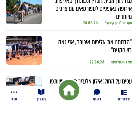
נגה קורן מבית גוברין תשתתף באליפות
אירופה באופניים לספורטאים עם צרכים
מיוחדים
מערכת "זמן קיבוץ"
28.06.26
"הבטחנו את אליפות אירופה, אני גאה
בשחקנים"
יואב ויכסלפיש
22.06.26
עפים על החול: אילון אלעזר מגזית ושותפו
מתחרים בטורנירים ברחבי העולם עם
השחקנים הבכירים
מדורים
דעות
מגזין
עוד
יואב ויכסלפיש
18.06.26