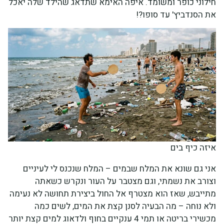
חילוני כופר ומשומד. איפה האימא שתדאג שהילד שלה יאכל
את הסנדביץ' עד סופו?!
איזה כיף בים
אני גם שונא את המלח שבמים – המלח שנכנס לי לעיניים
וצורב את נשמתי, וגם מצטבר על העור ונקרש כשאתה
מתייבש, שאז הוא מצטרף אל החול ביצירת תחושה לא נעימה
ולא נוחה – מה הבעיה לסנן קצת את המים, לשים כמה
מכשירי בריטה או תמי 4 ענקיים בחוף ולדאוג למים קצת יותר