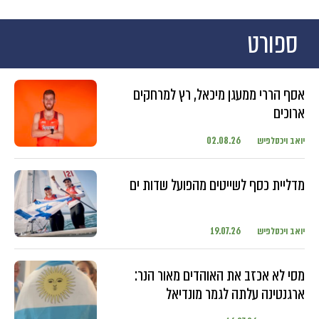
ספורט
אסף הררי ממעגן מיכאל, רץ למרחקים
ארוכים
יואב ויכסלפיש
02.08.26
מדליית כסף לשייטים מהפועל שדות ים
יואב ויכסלפיש
19.07.26
מסי לא אכזב את האוהדים מאור הנר:
ארגנטינה עלתה לגמר מונדיאל