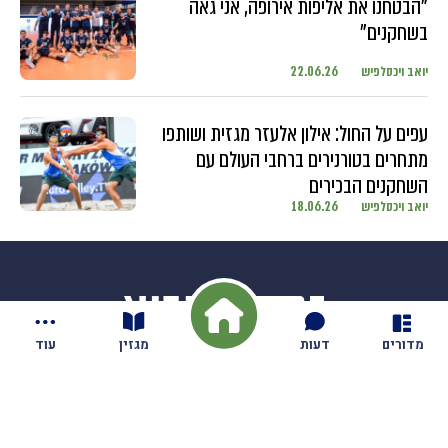
"הבטחנו את אליפות אירופה, אני גאה
בשחקנים"
יואב ויכסלפיש
22.06.26
עפים על החול: אילון אלעזר מגזית ושותפו
מתחרים בטורנירים ברחבי העולם עם
השחקנים הבכירים
יואב ויכסלפיש
18.06.26
מדורים
דעות
מגזין
עוד
חדשות
בקיבוץ