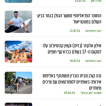
מירב ראון
16.07.26
החותר הפראלימפי משער הגולן בגמר גביע
העולם במונטריאול
יואב ויכסלפיש
13.07.26
אילון אלעזר (גזית) וקווין קוזמיצ'וב עלו
למקום ה-17 בעולם בכדורעף חופים
יואב ויכסלפיש
07.07.26
נגה קורן מבית גוברין תשתתף באליפות
אירופה באופניים לספורטאים עם צרכים
מיוחדים
מערכת "זמן קיבוץ"
28.06.26