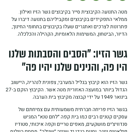
מטה התנועה הקיבוצית סייר בקיבוצים גשר הזיו ואילון.
ממלאי התפקידים בקיבוצים ומקביליהם בתנועה דיברו על
פתרונות לצרכים ואתגרים שעלו בקיבוצים בתחומי החינוך,
הדיור, הביטחון, המשימות הלאומיות, הקהילה והכלכלה.
גשר הזיו: ״הסבים והסבתות שלנו
היו פה, והנינים שלנו יהיו פה״
גשר הזיו הוא קיבוץ בגליל המערבי, צפונית לנהריה, היישוב
הגדול ביותר במועצה האזורית מטה אשר. הקיבוץ הוקם ב-27
בינואר 1949 על ידי קבוצה מקיבוץ בית הערבה.
בגשר הזיו פריחה חברתית משמעותית עם צמיחתם של
עסקים קטנים רבים כמו בית קפה ״לחם טנא״ המגיש
סנדוויצ׳ים מושקעים, מאפים טריים וקפה איכותי, סטודיו
פילאטיס ויוגה, וחנות בגדי יד שנייה ״שנילה״. מתחם הוולנס