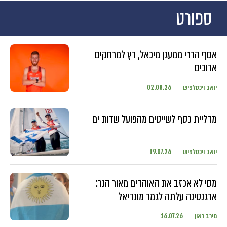
ספורט
אסף הררי ממעגן מיכאל, רץ למרחקים
ארוכים
יואב ויכסלפיש
02.08.26
מדליית כסף לשייטים מהפועל שדות ים
יואב ויכסלפיש
19.07.26
מסי לא אכזב את האוהדים מאור הנר:
ארגנטינה עלתה לגמר מונדיאל
מירב ראון
16.07.26