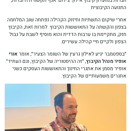
חברות במועדון קיבוץ אילון. צילום: אגף תקשורת ודוברות,
התנועה הקיבוצית
אחרי שיקום התשתיות וחיזוק הקהילה נפתחה שוב המלחמה
בצפון והקשתה על התאוששות הקיבוץ. למרות זאת, הקיבוץ
חזק, מתקיימת בו ערבות הדדית והוא מוסיף לשבת על גבול
הצפון ולקיים חיי קהילה עשירים.
״בספטמבר יגיע לאילון גרעין של השומר הצעיר״, אומר
אורי
אופיר מנהל הקיבוץ
, ״זה ההיסטוריה של הקיבוץ, וגם העתיד״.
אופיר מסמן את אתגרי החינוך והתאוששות העסקים כשני
אתגרים משמעותיים של הקיבוץ.