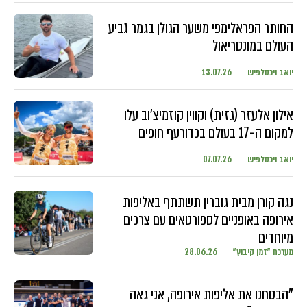
החותר הפראלימפי משער הגולן בגמר גביע
העולם במונטריאול
יואב ויכסלפיש
13.07.26
אילון אלעזר (גזית) וקווין קוזמיצ'וב עלו
למקום ה-17 בעולם בכדורעף חופים
יואב ויכסלפיש
07.07.26
נגה קורן מבית גוברין תשתתף באליפות
אירופה באופניים לספורטאים עם צרכים
מיוחדים
מערכת "זמן קיבוץ"
28.06.26
"הבטחנו את אליפות אירופה, אני גאה