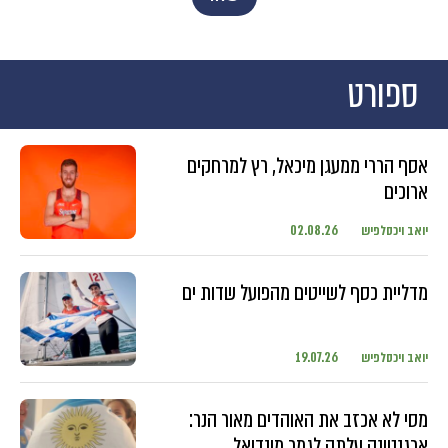
ספורט
אסף הררי ממעגן מיכאל, רץ למרחקים
ארוכים
יואב ויכסלפיש
02.08.26
מדליית כסף לשייטים מהפועל שדות ים
יואב ויכסלפיש
19.07.26
מסי לא אכזב את האוהדים מאור הנר:
ארגנטינה עלתה לגמר מונדיאל