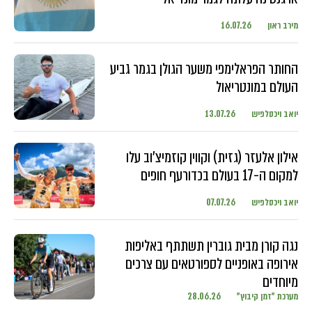
מירב ראון
16.07.26
החותר הפראלימפי משער הגולן בגמר גביע
העולם במונטריאול
יואב ויכסלפיש
13.07.26
אילון אלעזר (גזית) וקווין קוזמיצ'וב עלו
למקום ה-17 בעולם בכדורעף חופים
יואב ויכסלפיש
07.07.26
נגה קורן מבית גוברין תשתתף באליפות
אירופה באופניים לספורטאים עם צרכים
מיוחדים
מערכת "זמן קיבוץ"
28.06.26