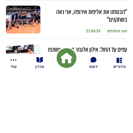
"הבטחנו את אליפות אירופה, אני גאה
בשחקנים"
יואב ויכסלפיש
22.06.26
עפים על החול: אילון אלעזר מגזית ושותפו
מתחרים בטורנירים ברחבי העולם עם
השחקנים הבכירים
מדורים
דעות
מגזין
עוד
יואב ויכסלפיש
18.06.26