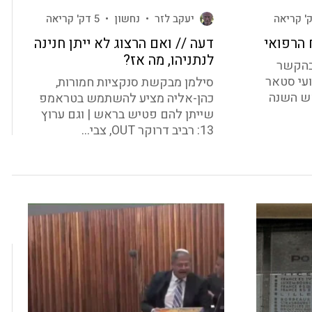
יעקב לזר
•
נחשון
•
5 דק' קריאה
 הרפואי
דעה // ואם הרצוג לא ייתן חנינה
לנתניהו, מה אז?
ומר לכם המספר 44 בהקשר
ועי סטאר
סילמן מבקשת סנקציות חמורות,
אש השנה
כהן-אליה מציע להשתמש בטראמפ
שייתן להם פטיש בראש | וגם ערוץ
13: רביב דרוקר OUT, צבי...