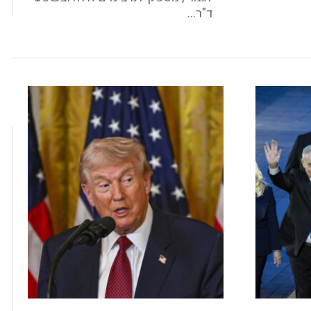
ד"ר...