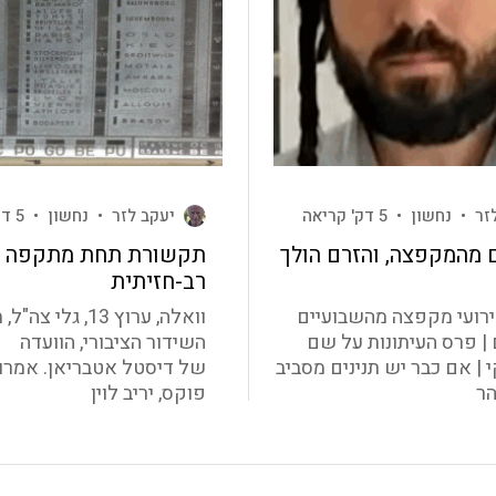
זר
•
נחשון
•
5 דק' קריאה
יעקב לזר
•
נחשון
•
5 דק' קריאה
 מהמקפצה, והזרם הולך
תקשורת תחת מתקפה
רב-חזיתית
רועי מקפצה מהשבועיים
וואלה, ערוץ 13, גלי צ
| פרס העיתונות על שם
השידור הציבורי, הוועדה
י | אם כבר יש תנינים מסביב
של דיסטל אטבריאן. אמרו: 
הר
פוקס, יריב לוין