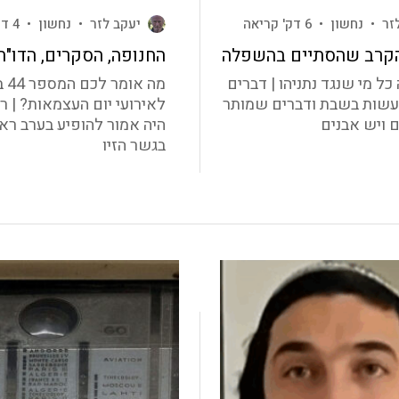
זר
•
נחשון
•
6 דק' קריאה
יעקב לזר
•
נחשון
•
4 דק' קריאה
הקרב שהסתיים בהשפלה
החנופה, הסקרים, הדו"ח
ל מי שנגד נתניהו | דברים
מה א
שות בשבת ודברים שמותר
לאירועי יום העצמאות? | ר
ם ויש אבנים
היה אמור להופיע בערב ר
בגשר הזיו