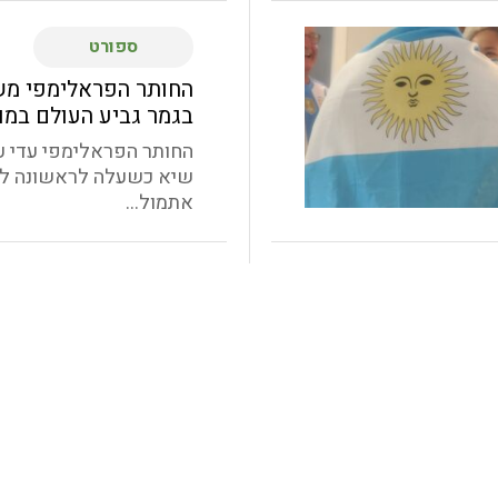
ספורט
החותר הפראלימפי מש
בגמר גביע העולם במו
החותר הפראלימפי עדי 
שיא כשעלה לראשונה לג
אתמול...
ספורט
נגה קורן מבית גוברי
באליפות אירופה באופ
לספורטאים עם צרכים
נגה קורן (20) תצ
ארגון Virtus בענף
ההתאחדות הישראלית...