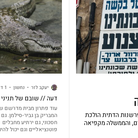
יעקב לזר
•
נחשון
•
1 דק' קריאה
דעה // שובם של תניני ב
עוד פתרון מבית מדרשם ש
פרשנות הדתית הולכת
המבריק בן גביר-סילמן. גם י
חסכוני, גם ירתיע מחבלים
יים, והממשלה מקפיאה
פוטנציאליים וגם יכול להיות