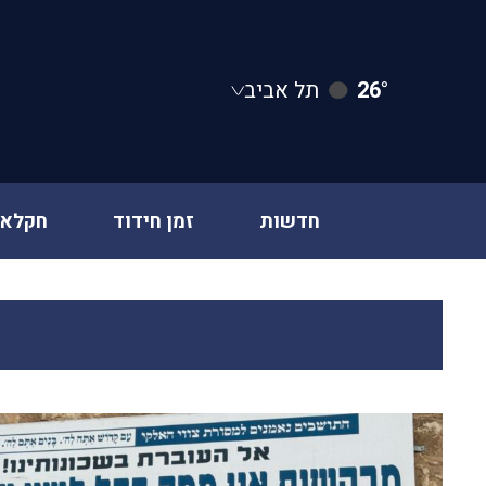
26°
תל אביב
חדשות
זמן חידוד
חקלאו
Ski
t
conten