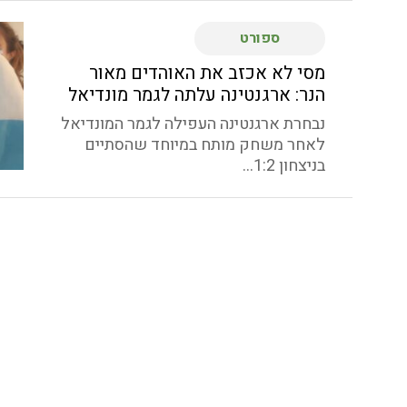
ספורט
מסי לא אכזב את האוהדים מאור
הנר: ארגנטינה עלתה לגמר מונדיאל
נבחרת ארגנטינה העפילה לגמר המונדיאל
לאחר משחק מותח במיוחד שהסתיים
בניצחון 1:2...
ספורט
אילון אלעזר (גזית) וקווין קוזמיצ'וב
עלו למקום ה-17 בעולם בכדורעף
חופים
המאמן נועם כץ (עין המפרץ) הוביל את
העתודה לארד באליפות אירופה
בכדורעף...