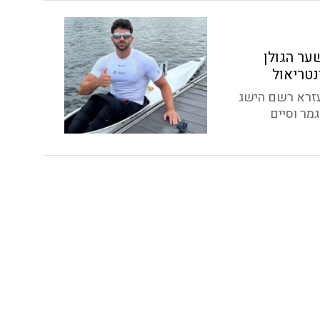
ער הגולן
נטריאול
עזרא רשם הישג
מר וסיים
ן תשתתף
ניים
 מיוחדים
א לאליפות אירופה של
 האופניים, במסגרת