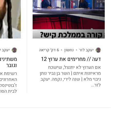
יעקב לזר
•
נחשון
•
6 דק' קריאה
יעקב ל
דעה // מחרימים את ערוץ 12
משתינים
וגובר
אם הערוץ לא יתנצל, שישכח
מראיונות איתם | השר בן גביר נותן
רשימת אי
גיבוי מלא | שנה לירי, נקמה. יעקב
האחרונים 
לזר...
ז'בוטינסק
לבית הסו