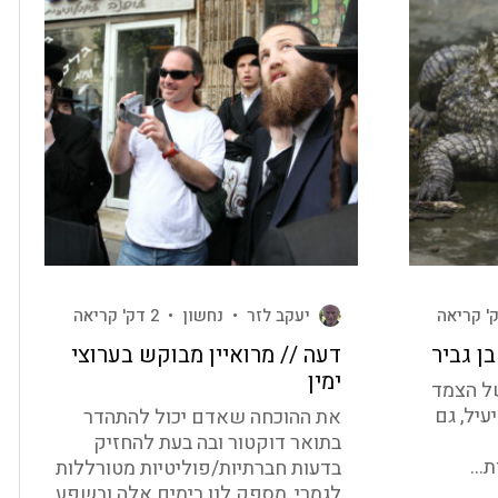
יעקב לזר
•
נחשון
•
2 דק' קריאה
ן גביר
דעה // מרואיין מבוקש בערוצי
ימין
ל הצמד
עיל, גם
את ההוכחה שאדם יכול להתהדר
בתואר דוקטור ובה בעת להחזיק
...
בדעות חברתיות/פוליטיות מטורללות
לגמרי, מספק לנו בימים אלה ובשפע