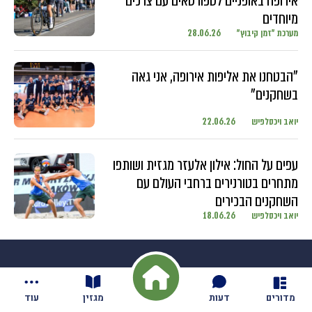
אירופה באופניים לספורטאים עם צרכים
מיוחדים
מערכת "זמן קיבוץ"
28.06.26
"הבטחנו את אליפות אירופה, אני גאה
בשחקנים"
יואב ויכסלפיש
22.06.26
עפים על החול: אילון אלעזר מגזית ושותפו
מתחרים בטורנירים ברחבי העולם עם
השחקנים הבכירים
יואב ויכסלפיש
18.06.26
מדורים
דעות
מגזין
עוד