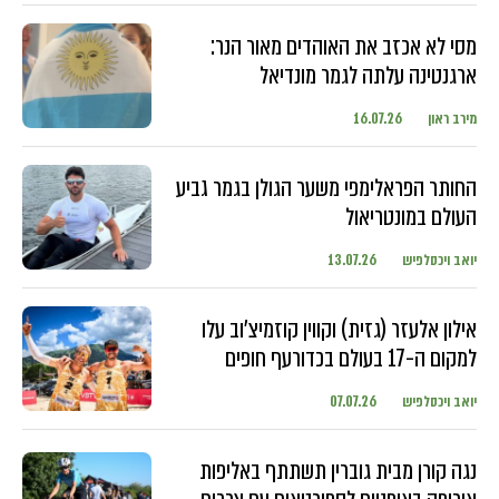
מסי לא אכזב את האוהדים מאור הנר:
ארגנטינה עלתה לגמר מונדיאל
מירב ראון
16.07.26
החותר הפראלימפי משער הגולן בגמר גביע
העולם במונטריאול
יואב ויכסלפיש
13.07.26
אילון אלעזר (גזית) וקווין קוזמיצ'וב עלו
למקום ה-17 בעולם בכדורעף חופים
יואב ויכסלפיש
07.07.26
נגה קורן מבית גוברין תשתתף באליפות