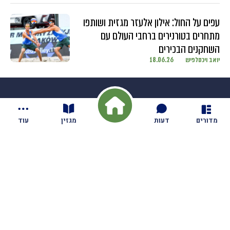
עפים על החול: אילון אלעזר מגזית ושותפו
מתחרים בטורנירים ברחבי העולם עם
השחקנים הבכירים
יואב ויכסלפיש
18.06.26
מדורים
דעות
מגזין
עוד
חדשות
בקיבוץ
זמן חידוד
דעות
מאבק החטופים
וידאו