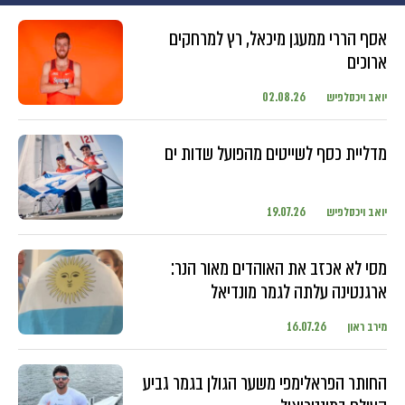
אסף הררי ממעגן מיכאל, רץ למרחקים
ארוכים
יואב ויכסלפיש
02.08.26
מדליית כסף לשייטים מהפועל שדות ים
יואב ויכסלפיש
19.07.26
מסי לא אכזב את האוהדים מאור הנר:
ארגנטינה עלתה לגמר מונדיאל
מירב ראון
16.07.26
החותר הפראלימפי משער הגולן בגמר גביע