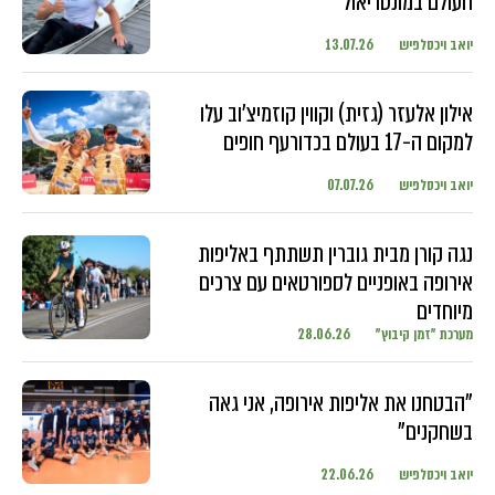
העולם במונטריאול
יואב ויכסלפיש
13.07.26
אילון אלעזר (גזית) וקווין קוזמיצ'וב עלו
למקום ה-17 בעולם בכדורעף חופים
יואב ויכסלפיש
07.07.26
נגה קורן מבית גוברין תשתתף באליפות
אירופה באופניים לספורטאים עם צרכים
מיוחדים
מערכת "זמן קיבוץ"
28.06.26
"הבטחנו את אליפות אירופה, אני גאה
בשחקנים"
יואב ויכסלפיש
22.06.26