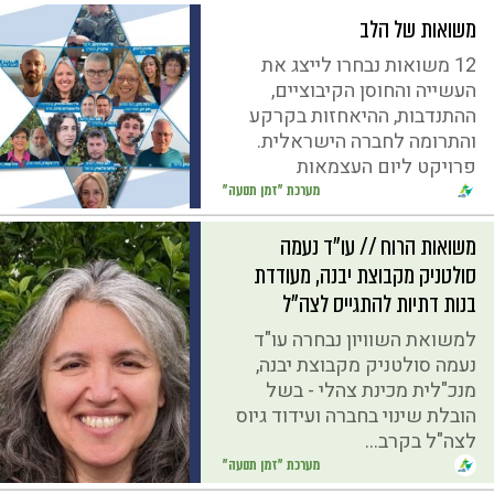
משואות של הלב
12 משואות נבחרו לייצג את
העשייה והחוסן הקיבוציים,
ההתנדבות, ההיאחזות בקרקע
והתרומה לחברה הישראלית.
פרויקט ליום העצמאות
מערכת "זמן תנועה"
משואות הרוח // עו"ד נעמה
סולטניק מקבוצת יבנה, מעודדת
בנות דתיות להתגייס לצה"ל
למשואת השוויון נבחרה עו"ד
נעמה סולטניק מקבוצת יבנה,
מנכ"לית מכינת צהלי - בשל
הובלת שינוי בחברה ועידוד גיוס
לצה"ל בקרב...
מערכת "זמן תנועה"