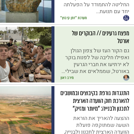
החליטה להתמודד על הפעלתה
יחד עם תנועת...
מערכת "זמן קיבוץ"
מפצח גרעינים // הבוקרים של
אורטל
גם הקור העז של צפון הגולן
ואפילו חליבה של לפנות בוקר
לא ירתיעו את חברי הגרעין
באורטל, שממלאים את שבילי...
מירב ראון
התנגדות גורפת בקיבוצים ובמושבים
להארכת חוק הוועדה הארצית
לתכנון ולבנייה: "מיותר ומזיק"
ההצעה להאריך את הוראת
השעה שמתוקפה פועלת
הוועדה הארצית לתכנון ולבנייה,