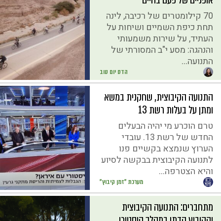
70 קילומטרים של רכיבה, לינה
תחת כיפת השמיים ושיחות על
העתיד, על שירות משמעותי
והנהגה: מסע י"ב המסורתי של
התנועה...
הדס יום טוב
התנועה הקיבוצית, שחקנית במשא
ומתן על בעלות רשת 13
טרם הוכרע מי יהיה הבעלים
החדש של רשת 13. עובדי
הערוץ שנמצא בקשיים פנו
לתנועה הקיבוצית בבקשה לסיוע
והיא הצטרפה...
מערכת "זמן קיבוץ"
מתחברים: התנועה הקיבוצית
והקיבוץ הדתי במהלך היסטורי