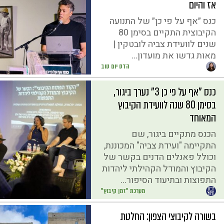
אז והיום
כנס ״אף על פי כן״ של התנועה
הקיבוצית התקיים בסימן 80
שנים לוועידת צביה לובטקין |
מאות גדשו את מועדון...
הדס יום טוב
כנס "אף על פי כן 3" נערך ביגור,
בסימן 80 שנה לוועידת הקיבוץ
המאוחד
הכנס מתקיים ביגור, שם
התקיימה "ועידת צביה" המכוננת,
וכולל פאנלים הדנים בקשר של
הקיבוץ והמודל הקהילתי ליהדות
התפוצות ובתיעוד הסיפור...
מערכת "זמן קיבוץ"
בשורה לקיבוצי הצפון: החלטת