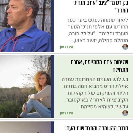
בקורס מד״צים: ״אתם מנהיגי
המחר״
ליאור שמחה נפגש ביער כפר
החורש עם אלפי חניכי הנוער
העובד והלומד | ״על כל הורה,
מנהלת קהילה, יושב ראש,...
מירב ראון
שליחות אחת מסתיימת, אחרת
מתחילה
בשלוש השנים האחרונות עמדה
איילת הריס ממבוא חמה בחזית
הליווי והשיקום של הקהילות
הקיבוציות לאחר 7 באוקטובר.
עכשיו, כשהיא מסיימת...
מירב ראון
סכנת ההשמדה והתחדשות העם: