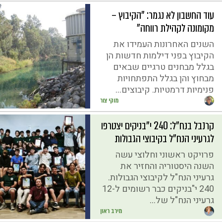
עוד החשבון לא נגמר: "הקיבוץ –
מקומונה לקהילת רווחה"
השנים האחרונות העמידו את
הקיבוץ בפני דילמות חדשות הן
בגלל מבחנים טרגיים שבאים
מבחוץ והן בגלל התפתחויות
פנימיות דרמטיות. קיבוצים...
מוקי צור
קרנבל בנח"ל: 240 י"בניקים יצטרפו
לגרעיני הנח"ל בקיבוצי הגבולות
פרויקט ראשוני וחלוצי עשה
השנה היסטוריה והחזיר את
גרעיני הנח"ל לקיבוצי הגבולות.
240 י"בניקים כבר רשומים ל-12
גרעיני הנח"ל של...
מירב ראון