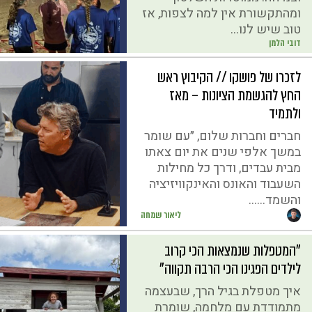
ומהתקשורת אין למה לצפות, אז
טוב שיש לנו...
דובי הלמן
לזכרו של פושקו // הקיבוץ ראש
החץ להגשמת הציונות – מאז
ולתמיד
חברים וחברות שלום, ״עם שומר
במשך אלפי שנים את יום צאתו
מבית עבדים, ודרך כל מחילות
השעבוד והאונס והאינקוויזיציה
והשמד…...
ליאור שמחה
"המטפלות שנמצאות הכי קרוב
לילדים הפגינו הכי הרבה תקווה"
איך מטפלת בגיל הרך, שבעצמה
מתמודדת עם מלחמה, שומרת