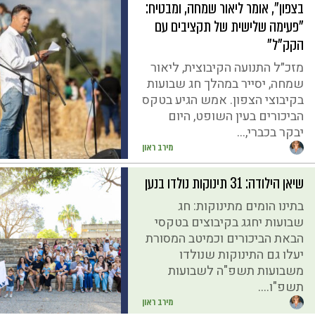
בצפון״, אומר ליאור שמחה, ומבטיח:
"פעימה שלישית של תקציבים עם
הקק"ל"
מזכ״ל התנועה הקיבוצית, ליאור
שמחה, יסייר במהלך חג שבועות
בקיבוצי הצפון. אמש הגיע בטקס
הביכורים בעין השופט, היום
יבקר בכברי,...
מירב ראון
שיאן הילודה: 31 תינוקות נולדו בנען
בתינו הומים מתינוקות: חג
שבועות יחגג בקיבוצים בטקסי
הבאת הביכורים וכמיטב המסורת
יעלו גם התינוקות שנולדו
משבועות תשפ"ה לשבועות
תשפ"ו....
מירב ראון