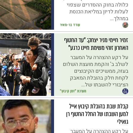
כלולה בחוק ההסדרים שצפוי
לעלות לדיון במליאת הכנסת
במהלך...
עודד בר-מאיר
זמיר חיימי מניר יצחק: "עד החטוף
האחרון זוהי משימת חיינו כרגע"
על רקע ההצהרה על המעבר
לשלב ב' והקמת מועצת השלום
בעזה, ממשיכים הקיבוצים
לקחת חלק בהובלת המאבק
הציבורי להשבתו של...
מערכת "זמן קיבוץ"
קבלת שבת בהובלת קיבוץ אייל
למען השבתו של החלל החטוף רן
גואילי
על רקע ההצהרה על המעבר