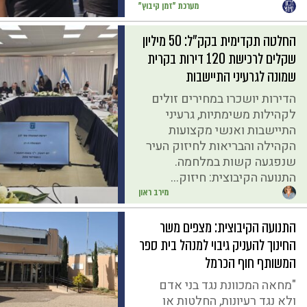
מערכת "זמן קיבוץ"
החלטה תקדימית בקק"ל: 50 מיליון
שקלים לרכישת 120 דירות בקרית
שמונה לגרעיני התיישבות
הדירות יושכרו במחירים זולים
לקהילות משימתיות, גרעיני
התיישבות ואנשי מקצועות
הקהילה והבריאות לחיזוק העיר
שנפגעה קשות במלחמה.
התנועה הקיבוצית: חיזוק...
מירב ראון
התנועה הקיבוצית: מצפים משר
החינוך להעניק גיבוי למנהל בית ספר
המשותף חוף הכרמל
"מחאה המכוונת נגד בני אדם
ולא נגד רעיונות, החלטות או