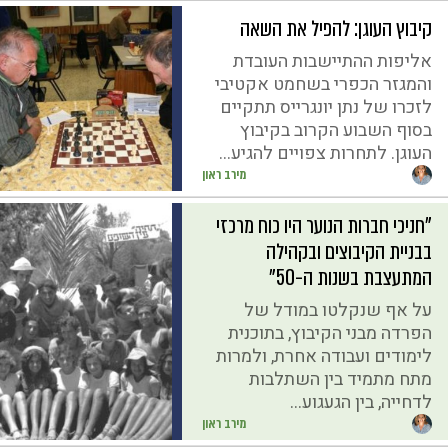
קיבוץ העוגן: להפיל את השאה
אליפות ההתיישבות העובדת
והמגזר הכפרי בשחמט אקטיבי
לזכרו של נתן יונגרייס תתקיים
בסוף השבוע הקרוב בקיבוץ
העוגן. לתחרות צפויים להגיע...
מירב ראון
"חניכי חברות הנוער היו כוח מרכזי
בבניית הקיבוצים ובקהילה
המתעצבת בשנות ה-50"
על אף שנקלטו במודל של
הפרדה מבני הקיבוץ, בתוכנית
לימודים ועבודה אחרת, ולמרות
מתח מתמיד בין השתלבות
לדחייה, בין הגעגוע...
מירב ראון