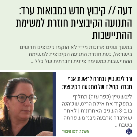
דעה // קיבוץ חדש במבואות ערד:
התנועה הקיבוצית חוזרת למשימת
ההתיישבות
במשך שנים ארוכות מידי לא הוקמו קיבוצים חדשים
בישראל, כעת חוזרת התנועה הקיבוצית למשימת
ההתיישבות כמשימה ציונית וחברתית של כלל...
ורד ליבשטיין נבחרה לראשת אגף
חברה וקהילה של התנועה הקיבוצית
ליבשטיין (כפר עזה) תחליף
בתפקיד את אילת הריס, שכיהנה
בו ב-3 השנים האחרונות | לאחר
שאיבדה ארבעה מבני משפחתה
בשבת...
מערכת "זמן קיבוץ"