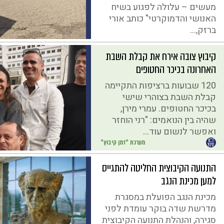
מעשים – עלולה לפגוע בשיח
האנושי והדמוקרטי" כותב אורי
ברזק,...
קיבוץ צובה אירח את קבלת השבת
האחרונה בכיכר החטופים
120 שבועות ברציפות התקיימה
קבלת השבת בצוהרי שישי
בכיכר החטופים. עמרי מירן,
שהיה בין הנואמים: "רני הוחזר
ואפשר לנשום עוד...
מערכת "זמן קיבוץ"
התנועה הקיבוצית החליטה להתגייס
למען מכינת הנגב
מכינת הנגב הפועלת במסגרת
מדרשת שדה בוקר עומדת לפני
סגירה, והנהלת התנועה הקיבוצית