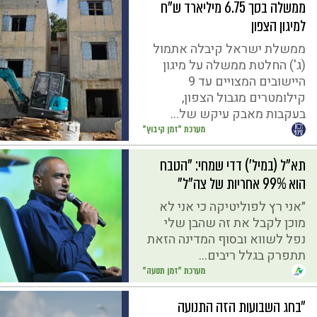
ממשלה בסך 6.75 מיליארד ש"ח
למיגון הצפון
ממשלת ישראל קיבלה אתמול
(ג') החלטת ממשלה על מיגון
היישובים המצויים עד 9
קילומטרים מגבול הצפון,
בעקבות מאבק עיקש של...
מערכת "זמן קיבוץ"
תא"ל (במיל') דדי שמחי: "הטבח
הוא 99% אחריות של צה״ל"
״אני רץ לפוליטיקה כי אני לא
מוכן לקבל את זה שהבן שלי
נפל לשווא ובסוף המדינה הזאת
תתפרק בגלל ריבים...
מערכת "זמן תנועה"
״בחג השבועות הזה התנועה