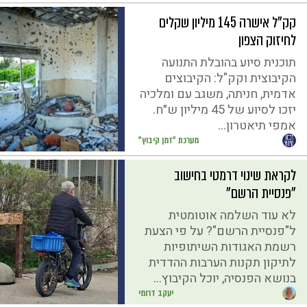
קק"ל אישרה 145 מיליון שקלים
לחיזוק הצפון
תוכנית סיוע בהובלת התנועה
הקיבוצית וקק"ל: הקיבוצים
אדמית, חניתה, משגב עם ומלכיה
יזכו לסיוע של 45 מיליון ש״ח.
אמפי תיאטרון...
מערכת "זמן קיבוץ"
לקראת שינוי דרמטי בחישוב
"פנסיית הרשם"
לא עוד השלמה אוטומטית
ל"פנסיית הרשם"? על פי הצעת
רשמת האגודות השיתופיות
לתיקון תקנות הערבות ההדדית
בנושא הפנסיה, יוכל הקיבוץ...
יעקב דרומי