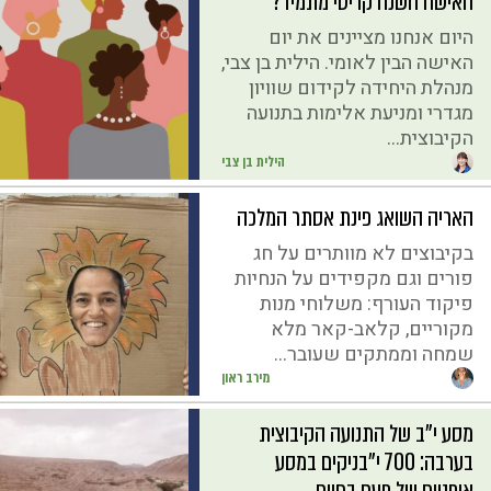
האישה השנה קריטי מתמיד?
היום אנחנו מציינים את יום
האישה הבין לאומי. הילית בן צבי,
מנהלת היחידה לקידום שוויון
מגדרי ומניעת אלימות בתנועה
הקיבוצית...
הילית בן צבי
האריה השואג פינת אסתר המלכה
בקיבוצים לא מוותרים על חג
פורים וגם מקפידים על הנחיות
פיקוד העורף: משלוחי מנות
מקוריים, קלאב-קאר מלא
שמחה וממתקים שעובר...
מירב ראון
מסע י"ב של התנועה הקיבוצית
בערבה: 700 י"בניקים במסע
אופניים של פעם בחיים