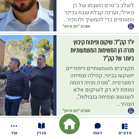
לשלב ב׳ טרם השבתו של רן
גואילי, נערכה קבלת שבת בכיכר
החטופים כדי להמשיך ולהזכיר...
מערכת "זמן קיבוץ"
יו״ר קק״ל: שיקום ופיתוח קיבוץ
מנרה הן המשימות המשמעותיות
ביותר של קק"ל
תקציבים משמעותיים וייחודיים
יושקעו בבינוי, קהילה וצמיחה
דמוגרפית. "מנרה תהיה דוגמה
ומופת לא רק לשיקום אלא
לשגשוג וצמיחה בגבולות",
הצהיר...
מערכת "זמן קיבוץ"
שיעור באזרחות: ותיקי כפר גליקסון
במסדרונות הכנסת
מדורים
דעות
מגזין
עוד