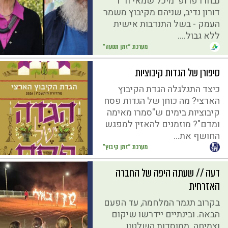
נבחרו פרופ' מיכל שמאי וד"ר
דורון נדיב, שניהם מקיבוץ משמר
העמק - בשל התנדבות אישית
ללא גבול....
מערכת "זמן תנועה"
סיפורן של הגדות קיבוציות
כיצד התגלגלה הגדת הקיבוץ
הארצי? מה כוחן של הגדות פסח
קיבוציות בימים ש"סמרו מאימה
ומדם"? מוזמנים להאזין למפגש
החושף את...
מערכת "זמן קיבוץ"
דעה // שעתה היפה של החברה
האזרחית
בקרוב תגמר המלחמה, עד הפעם
הבאה. ובינתיים יידרשו שיקום
וצמיחה. ממוסדות השלטון