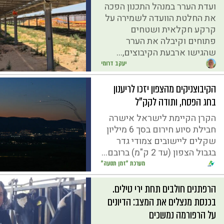
ועדת הערר במנהל התכנון הפכה
את החלטת הוועדה לשמירה על
קרקע חקלאית ושטחים
פתוחים וקיבלה את הערר
שהגישו ארבעת הקיבוצים,...
יעקב דרומי
הקיבוצניקים מהצפון יזכו לריענון
בחג הפסח, ותודה לקק"ל
הקרן הקיימת לישראל אישרה
חבילת סיוע חירום בסך 6 מיליון
שקלים ליישובים צמודי גדר
בגבול הצפון (עד 2 ק"מ) ברובם...
מערכת "זמן תנועה"
הרפתנים חולבים תחת ירי טילים.
בכנסת מנצלים את המצב: הדיונים
על הרפורמה נמשכים