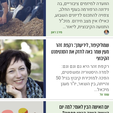
הוועדה למיזמים ציבוריים, בה
נידונה הרפורמה בענף החלב,
צפויה להתכנס לדיונים השבוע,
כאילו אין מצב חירום. מזכ"ל
התנועה הקיבוצית, ליאור...
מירב ראון
שמוליקיפוד, לידיעתך: רקפת זהר
מעין שמר באה לחזק את הסנטימנט
הקיבוצי
רקפת זהר היא גם וגם וגם:
למדה היסטוריה ומשפטים,
הפכה למזכירת קיבוץ בגיל 50
והייתה, בין השאר, יו"ר מעגן
מיכאל...
עומר טל
יום האישה הבין לאומי: למה יום