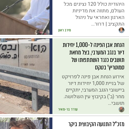
היהודית כולל 120 נציגים מכל
העולם, מתווה את מדיניות
הארגון ואחראי על ניהול
התקציב | דרור...
מירב ראון
הנחת אבן הפינה ל-1,000 יחידות
דיור בנגב המערבי, בצל מחאת
תושבים כנגד השתתפותו של
סמוטריץ' בטקס
אירוע הנחת אבן פינה לפרויקט
של בניית 1,000 יחידות דיור
ביישובי הנגב המערבי, יתקיים
מחר (ב') בקיבוץ עין השלושה.
תושבי...
עודד בר-מאיר
מזכ"ל התנועה הקיבוצית ביקר