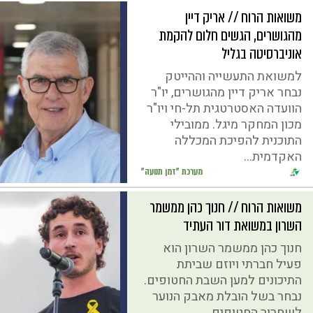
משואות הרוח // אריק דיין
מהגושרים, הגשים חלום להקמת
אוניברסיטה בגליל
למשואת התעשייה וההייטק
נבחר אריק דיין מהגושרים, יו"ר
הוועדה האסטרטגית תל-חי ויו"ר
מכון המחקר מיגל. ממובילי
התוכנית להפיכת המכללה
האקדמית...
מערכת "זמן תנועה"
משואות הרוח // חנוך כהן ממשמר
השרון במשואת דור העתיד
חנוך כהן ממשמר השרון הוא
פעיל חברתי ויוזם שביתת
התיכונים למען השבת החטופים.
נבחר בשל הובלת מאבק הנוער
לשחרור החטופים