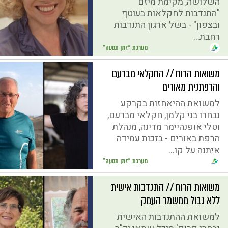
השלושה, מקימת מיזם
"התנדבות לחקלאות בעוטף
ובצפון" - בשל ארגון התנדבות
רחבת...
מערכת "זמן תנועה"
משואות הרוח // החקלאי מברעם
והרפתנית מאורים
למשואת ההיאחזות בקרקע
נבחרו בני קלמן, חקלאי מברעם,
וטלי אופנהיימר מדינה, מנהלת
הרפת באורים - בזכות עמידה
איתנה על קו...
מערכת "זמן תנועה"
משואות הרוח // התנדבות אישית
ללא גבול ממשמר העמק
למשואת ההתנדבות האישית