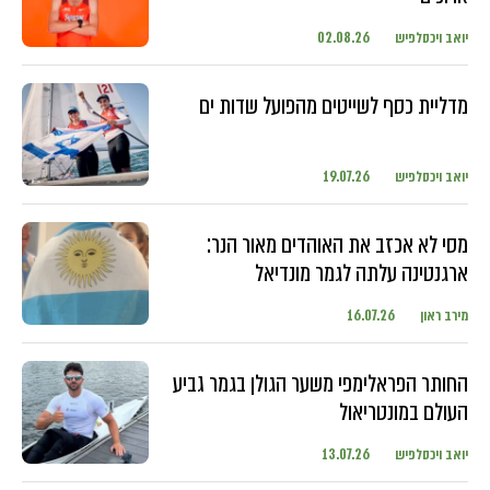
יואב ויכסלפיש
02.08.26
מדליית כסף לשייטים מהפועל שדות ים
יואב ויכסלפיש
19.07.26
מסי לא אכזב את האוהדים מאור הנר:
ארגנטינה עלתה לגמר מונדיאל
מירב ראון
16.07.26
החותר הפראלימפי משער הגולן בגמר גביע
העולם במונטריאול
יואב ויכסלפיש
13.07.26