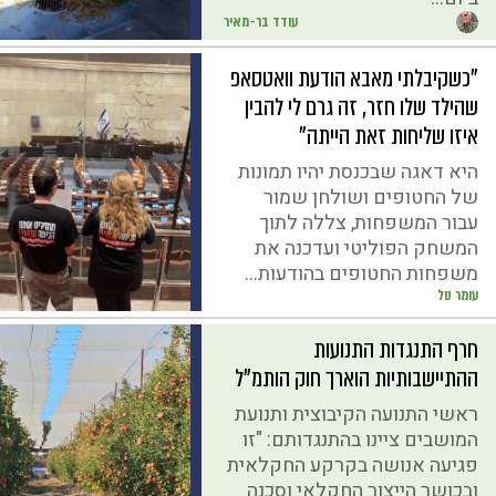
עודד בר-מאיר
"כשקיבלתי מאבא הודעת וואטסאפ
שהילד שלו חזר, זה גרם לי להבין
איזו שליחות זאת הייתה"
היא דאגה שבכנסת יהיו תמונות
של החטופים ושולחן שמור
עבור המשפחות, צללה לתוך
המשחק הפוליטי ועדכנה את
משפחות החטופים בהודעות...
עומר טל
חרף התנגדות התנועות
ההתיישבותיות הוארך חוק הותמ"ל
ראשי התנועה הקיבוצית ותנועת
המושבים ציינו בהתנגדותם: "זו
פגיעה אנושה בקרקע החקלאית
ובכושר הייצור החקלאי וסכנה