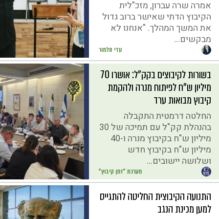
אמרה שרה עברון, מזכ"לית
הקיבוץ הדתי שאישר ברוב גדול
את המשך המהלך. "אנחנו לא
מבקשים...
עדי סלמור
בשורות לקיבוצים בקק"ל: אושרו 70
מיליון ש"ח לפיתוח מנרה ולהקמת
קיבוץ מבואות ערד
החלטה דרמטית התקבלה
בהנהלת קק"ל עם תמיכה של 30
מיליון ש"ח בקיבוץ מנרה ו-40
מיליון ש"ח בקיבוץ חדש
ושלושה יישובים...
מערכת "זמן קיבוץ"
התנועה הקיבוצית החליטה להתגייס
למען מכינת הנגב