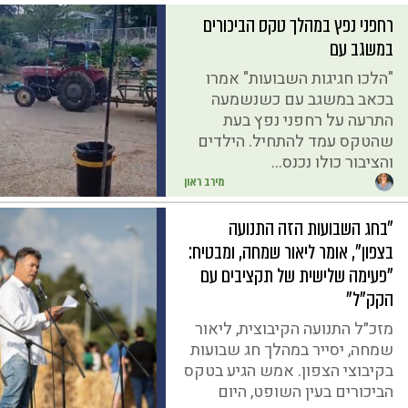
רחפני נפץ במהלך טקס הביכורים
במשגב עם
"הלכו חגיגות השבועות" אמרו
בכאב במשגב עם כשנשמעה
התרעה על רחפני נפץ בעת
שהטקס עמד להתחיל. הילדים
והציבור כולו נכנס...
מירב ראון
״בחג השבועות הזה התנועה
בצפון״, אומר ליאור שמחה, ומבטיח:
"פעימה שלישית של תקציבים עם
הקק"ל"
מזכ״ל התנועה הקיבוצית, ליאור
שמחה, יסייר במהלך חג שבועות
בקיבוצי הצפון. אמש הגיע בטקס
הביכורים בעין השופט, היום