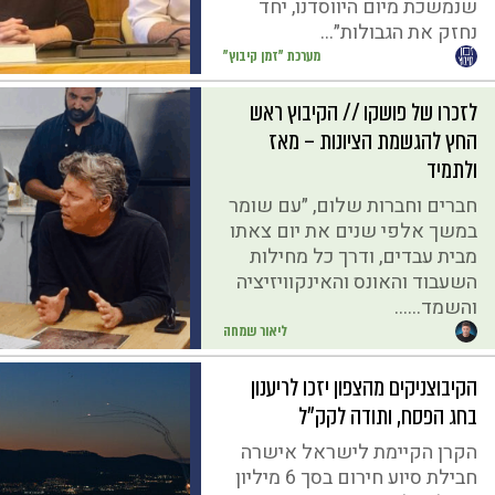
שנמשכת מיום היווסדנו, יחד
נחזק את הגבולות״...
מערכת "זמן קיבוץ"
לזכרו של פושקו // הקיבוץ ראש
החץ להגשמת הציונות – מאז
ולתמיד
חברים וחברות שלום, ״עם שומר
במשך אלפי שנים את יום צאתו
מבית עבדים, ודרך כל מחילות
השעבוד והאונס והאינקוויזיציה
והשמד…...
ליאור שמחה
הקיבוצניקים מהצפון יזכו לריענון
בחג הפסח, ותודה לקק"ל
הקרן הקיימת לישראל אישרה
חבילת סיוע חירום בסך 6 מיליון