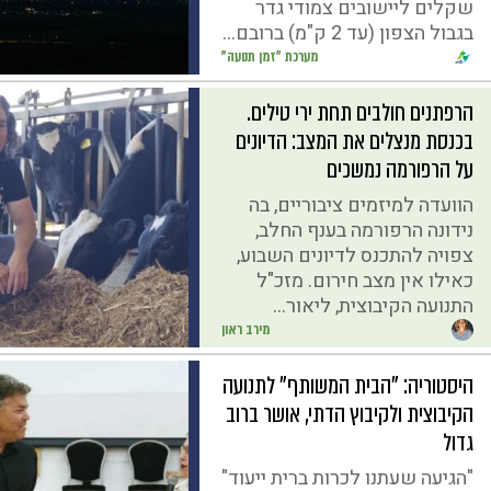
שקלים ליישובים צמודי גדר
בגבול הצפון (עד 2 ק"מ) ברובם...
מערכת "זמן תנועה"
הרפתנים חולבים תחת ירי טילים.
בכנסת מנצלים את המצב: הדיונים
על הרפורמה נמשכים
הוועדה למיזמים ציבוריים, בה
נידונה הרפורמה בענף החלב,
צפויה להתכנס לדיונים השבוע,
כאילו אין מצב חירום. מזכ"ל
התנועה הקיבוצית, ליאור...
מירב ראון
היסטוריה: "הבית המשותף" לתנועה
הקיבוצית ולקיבוץ הדתי, אושר ברוב
גדול
"הגיעה שעתנו לכרות ברית ייעוד"