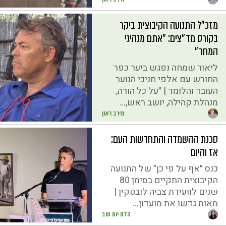
מזכ"ל התנועה הקיבוצית ביקר
בקורס מד״צים: ״אתם מנהיגי
המחר״
ליאור שמחה נפגש ביער כפר
החורש עם אלפי חניכי הנוער
העובד והלומד | ״על כל הורה,
מנהלת קהילה, יושב ראש,...
מירב ראון
סכנת ההשמדה והתחדשות העם:
אז והיום
כנס ״אף על פי כן״ של התנועה
הקיבוצית התקיים בסימן 80
שנים לוועידת צביה לובטקין |
מאות גדשו את מועדון...
הדס יום טוב