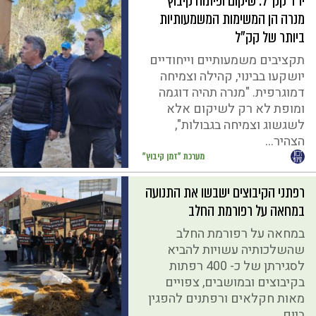
יו״ר קק״ל: שיקום ופיתוח קיבוץ
מנרה הן המשימות המשמעותיות
ביותר של קק"ל
תקציבים משמעותיים וייחודיים
יושקעו בבינוי, קהילה וצמיחה
דמוגרפית. "מנרה תהיה דוגמה
ומופת לא רק לשיקום אלא
לשגשוג וצמיחה בגבולות",
הצהיר...
מערכת "זמן קיבוץ"
רפתני הקיבוצים ישבשו את התנועה
במחאה על רפורמת החלב
במחאה על רפורמת החלב
שהשלכותיה עשויות להביא
לסגירתן של כ- 400 רפתות
בקיבוצים ובמושבים, צפויים
מאות חקלאים ורפתנים להפגין
ביום...