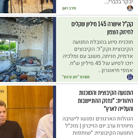
יבקר בכברי,...
מירב ראון
קק"ל אישרה 145 מיליון שקלים
לחיזוק הצפון
תוכנית סיוע בהובלת התנועה
הקיבוצית וקק"ל: הקיבוצים
אדמית, חניתה, משגב עם ומלכיה
יזכו לסיוע של 45 מיליון ש״ח.
אמפי תיאטרון...
מערכת "זמן קיבוץ"
התנועה הקיבוצית והסוכנות
היהודית: "נחזק ההתיישבות
והעלייה לארץ"
הנהלות הארגונים נפגשו לישיבה
מיוחדת ערב יום הזיכרון | מזכ״ל
התנועה הקיבוצית: ״שותפות