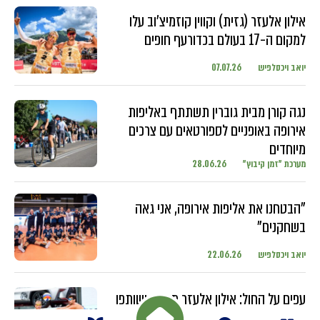
אילון אלעזר (גזית) וקווין קוזמיצ'וב עלו
למקום ה-17 בעולם בכדורעף חופים
יואב ויכסלפיש
07.07.26
נגה קורן מבית גוברין תשתתף באליפות
אירופה באופניים לספורטאים עם צרכים
מיוחדים
מערכת "זמן קיבוץ"
28.06.26
"הבטחנו את אליפות אירופה, אני גאה
בשחקנים"
יואב ויכסלפיש
22.06.26
עפים על החול: אילון אלעזר מגזית ושותפו
מתחרים בטורנירים ברחבי העולם עם