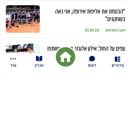
"הבטחנו את אליפות אירופה, אני גאה
בשחקנים"
יואב ויכסלפיש
22.06.26
עפים על החול: אילון אלעזר מגזית ושותפו
מתחרים בטורנירים ברחבי העולם עם
השחקנים הבכירים
מדורים
דעות
מגזין
עוד
יואב ויכסלפיש
18.06.26