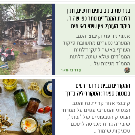
בניר עוז בונים בתים חדשים, תקן
דלתות הממ"דים נותר כפי שהיה.
פיקוד העורף: אין שינוי באיומים
אנשי ניר עוז וקיבוצי הנגב
המערבי נסערים מתשובת פיקוד
העורף באשר לתקן דלתות
הממ"דים שלא שונה. דלתות
הממ"ד מגינות על...
עודד בר-מאיר
המקררים מבית ניר ועד רעים
בכוננות ספיגה: הסקורדיליה בדרך
קיבוצי אזור קריית גת והנגב
הצפוני והמערבי עפים על ממרחי
הבוטיק הטבעוניים של "שוני",
ששירה גדות מכניסה לתוכם
טכניקות שימור...