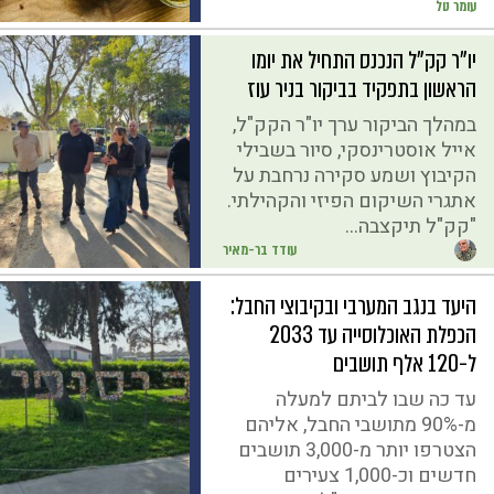
עומר טל
יו"ר קק"ל הנכנס התחיל את יומו
הראשון בתפקיד בביקור בניר עוז
במהלך הביקור ערך יו"ר הקק"ל,
אייל אוסטרינסקי, סיור בשבילי
הקיבוץ ושמע סקירה נרחבת על
אתגרי השיקום הפיזי והקהילתי.
"קק"ל תיקצבה...
עודד בר-מאיר
היעד בנגב המערבי ובקיבוצי החבל:
הכפלת האוכלוסייה עד 2033
ל-120 אלף תושבים
עד כה שבו לביתם למעלה
מ-90% מתושבי החבל, אליהם
הצטרפו יותר מ-3,000 תושבים
חדשים וכ-1,000 צעירים