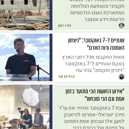
תקציבי והשפעת המלחמה
המתארכת הוצגו הזדמנויות
חדשות וידע שנצבר
מירב ראון
שנתיים ל-7 באוקטובר: "ניצחון
האמונה ורוח האדם"
מאות התקבצו מכל רחבי הארץ
בטקס שנתיים ל-7 באוקטובר
"זיכרון ותקומה" בניר עוז
הדס יום טוב
"אירוע הזוועות הכי מתועד בזמן
אמת וגם הכי מוכחש"
טבח 7 באוקטובר החזיר את עו"ד
מירב ישראלי-אמרנט להיאבק
למען אלו שבזמן אמת התחננו
על חייהם ועל כבודם כבני