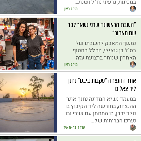
במכינות, גרעיני נח"ל ושנת...
מירב ראון
"השבת הראשונה שרני נשאר לבד
שם מאחור"
נמשך המאבק להשבתו של
רס"ל רן גואילי, החלל החטוף
האחרון שנותר ברצועת עזה
מירב ראון
אתר ההנצחה "עקבות ביבס" נחנך
ליד צאלים
במעמד נשיא המדינה נחנך אתר
ההנצחה, בחורשה ליד הקיבוץ בו
נולד ירדן, בו התחתן עם שירי ובו
נערכו הבריתות של...
עודד בר-מאיר