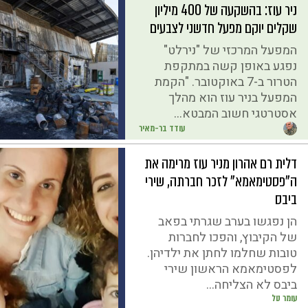
ניר עוז: בהשקעה של 400 מיליון
שקלים יוקם מפעל חדשני לצבעים
המפעל המרכזי של "נירלט"
נפגע באופן קשה במתקפת
הטרור ב-7 באוקטובר. "הקמת
המפעל בניר עוז הוא מהלך
אסטרטגי חשוב המבטא...
עודד בר-מאיר
דלית רם אהרון מניר עוז מרימה את
ה"פסטימאמא" לזכר חברתה, שירי
ביבס
הן נפגשו בערב שגרתי בפאב
של הקיבוץ, והפכו לחברות
טובות שחלמו לחתן את ילדיהן.
לפסטימאמא הראשון שירי
ביבס לא הצליחה...
עומר טל