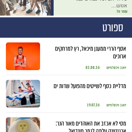
אנוש....
עומר טל
ספורט
אסף הררי ממעגן מיכאל, רץ למרחקים
ארוכים
יואב ויכסלפיש
02.08.26
מדליית כסף לשייטים מהפועל שדות ים
יואב ויכסלפיש
19.07.26
מסי לא אכזב את האוהדים מאור הנר:
ארגנטינה עלתה לגמר מונדיאל