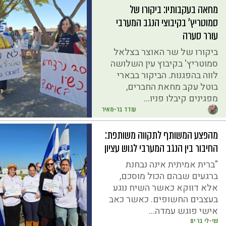
מחאה בעקבותיו: ביקורו של
סמוטריץ' בקיבוצי הנגב המערבי
עורר סערה
ביקורו של שר האוצר בצלאל
סמוטריץ' בקיבוץ עין השלושה
לווה בהפגנות. הביקור בבארי
בוטל עקב מחאת החברים,
מפגינים קיבלו פניו...
עודד בר-מאיר
מהפצע המשותף לתקווה משותפת:
החיבור בין הנגב המערבי לגוש עציון
"ברית אמיתית אינה נבחנת
ברגעים שבהם הכול מוסכם,
אלא דווקא כאשר השיח נוגע
בעצבים החשופים. כאשר כאב
אישי פוגש עמדה...
שי-לי בר ים