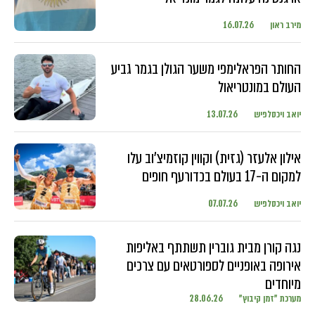
מירב ראון
16.07.26
החותר הפראלימפי משער הגולן בגמר גביע
העולם במונטריאול
יואב ויכסלפיש
13.07.26
אילון אלעזר (גזית) וקווין קוזמיצ'וב עלו
למקום ה-17 בעולם בכדורעף חופים
יואב ויכסלפיש
07.07.26
נגה קורן מבית גוברין תשתתף באליפות
אירופה באופניים לספורטאים עם צרכים
מיוחדים
מערכת "זמן קיבוץ"
28.06.26