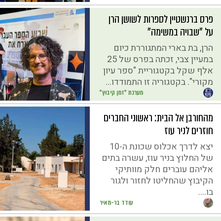
פרס ברנשטיין לספרות לשושן הרן
על "שבויה במשימה"
הרן, בת בארי המתגוררת כיום
במעיין צבי, זכתה בפרס של 25
אלף שקל בקטגוריית "ספר עיון
מקורי". בקטגוריה זו התמודדו...
מערכת "זמן קיבוץ"
מהחורבן אל הבית: ראשוני החברים
חוזרים לניר עוז
יצא לדרך אכלוס שכונת ה-10
של החלוץ בניר עוז, עשרה בתים
אליהם עוברים חלק מוותיקי
הקיבוץ שהחליטו לחזור ולגור
בו....
עודד בר-מאיר