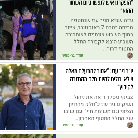
"הופקרנו איש לנפשו ביום השחור
ההוא"
עדה שגיא מניר עוז שנחטפה
מביתה בטבח 7 באוקטובר, ציינה
בסוף השבוע שנתיים לשחרורה.
השבוע הובא לקבורה החלל
החטוף דרור...
עודד בר-מאיר
יו"ר ניר עוז: "אסור להתעלם מאלה
שלא יכולים להיות חלק מהחזרה
לקיבוץ"
צביקי טסלר רואה את ניהול
ושיקום ניר עוז כ"חלק מהחזון
הציוני וגם משימת חיי". עם שובו
של החלל החטוף האחרון...
עודד בר-מאיר