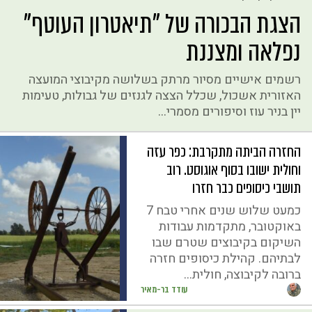
הצגת הבכורה של "תיאטרון העוטף"
נפלאה ומצננת
רשמים אישיים מסיור מרתק בשלושה מקיבוצי המועצה
האזורית אשכול, שכלל הצצה לגנזים של גבולות, טעימות
יין בניר עוז וסיפורים מסמרי...
החזרה הביתה מתקרבת: כפר עזה
וחולית ישובו בסוף אוגוסט. רוב
תושבי כיסופים כבר חזרו
כמעט שלוש שנים אחרי טבח 7
באוקטובר, מתקדמות עבודות
השיקום בקיבוצים שטרם שבו
לבתיהם. קהילת כיסופים חזרה
ברובה לקיבוצה, חולית...
עודד בר-מאיר