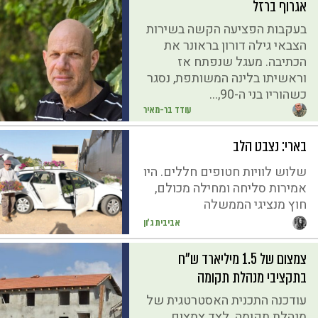
אגרוף ברזל
בעקבות הפציעה הקשה בשירות
הצבאי גילה דורון בראונר את
הכתיבה. מעגל שנפתח אז
וראשיתו בלינה המשותפת, נסגר
כשהוריו בני ה-90,...
עודד בר-מאיר
בארי: נצבט הלב
שלוש לוויות חטופים חללים. היו
אמירות סליחה ומחילה מכולם,
חוץ מנציגי הממשלה
אביבית ג'ון
צמצום של 1.5 מיליארד ש"ח
בתקציבי מנהלת תקומה
עודכנה התכנית האסטרטגית של
מנהלת תקומה. לצד צמצום