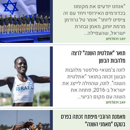
"אנחנו יודעים את מקומנו
בכדורמים האירופי ויחד עם זה
ציפינו ליותר" אומר טל גרודמן
מרמת יוחנן, מאמן נבחרת
ישראל, שהעפילה...
יואב ויכסלפיש
תואר "אתלטית השנה" לרצה
מלהבות הבשן
לונה צ'מטאי-סלפטר מלהבות
הבשן זכתה בתואר "אתלטית
השנה". לונה, שהחלה לייצג את
ישראל ב-2016, פתחה את
השנה עם מקום רביעי...
יואב ויכסלפיש
מאמנת הרוגבי מיפתח זכתה בפרס
בטקס "מאמני השנה"