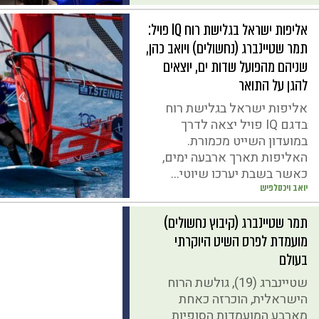
אליפות ישראל בגלישת רוח IQ פויל:
תמר שטיינברג (נחשולים) ויואב כהן,
שניהם מהפועל שדות ים, יוצאים
להגן על התואר
אליפות ישראל בגלישת רוח
בדגם IQ פויל יצאה לדרך
במועדון השייט מכמורת.
האליפות תארך ארבעה ימים,
כאשר בשבת יערכו שיוטי...
יואב ויכסלפיש
תמר שטיינברג (קיבוץ נחשולים)
מועמדת לפרס השיט היוקרתי
בעולם
שטיינברג (19), גולשת הרוח
הישראלית, הוכרזה כאחת
מארבע המועמדות הסופיות