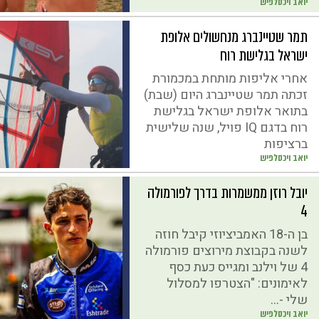
יואב ויכסלפיש
תמר שטיינברג מנחשולים אלופת
ישראל בגלישת רוח
אחרי אליפות מותחת במכמורת
זכתה תמר שטיינברג היום (שבת)
בתואר אלופת ישראל בגלישת
רוח בדגם IQ פויל, שנה שלישית
ברציפות
יואב ויכסלפיש
יובל רוזן ממשמרות בדרך לפורמולה
4
בן ה-18 האמביציוזי קיבל חוזה
לשנה בקבוצת מירוצים פורמולה
4 של וילנב ומגייס כעת כסף
לאימונים: "הצטרפו למסלול
שלי -...
יואב ויכסלפיש