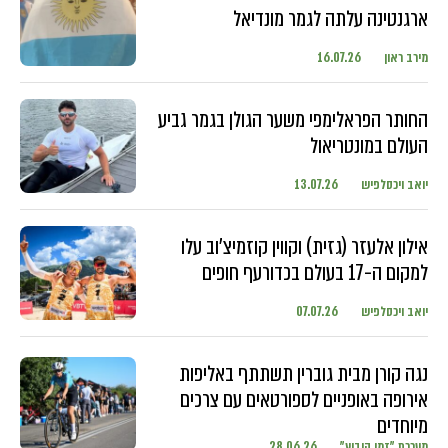
ארגנטינה עלתה לגמר מונדיאל
מירב ראון
16.07.26
החותר הפראלימפי משער הגולן בגמר גביע
העולם במונטריאול
יואב ויכסלפיש
13.07.26
אילון אלעזר (גזית) וקווין קוזמיצ'וב עלו
למקום ה-17 בעולם בכדורעף חופים
יואב ויכסלפיש
07.07.26
נגה קורן מבית גוברין תשתתף באליפות
אירופה באופניים לספורטאים עם צרכים
מיוחדים
מערכת "זמן קיבוץ"
28.06.26