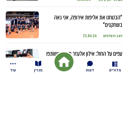
"הבטחנו את אליפות אירופה, אני גאה
בשחקנים"
יואב ויכסלפיש
22.06.26
עפים על החול: אילון אלעזר מגזית ושותפו
מתחרים בטורנירים ברחבי העולם עם
השחקנים הבכירים
מדורים
דעות
מגזין
עוד
יואב ויכסלפיש
18.06.26