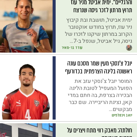
והרגליים". ימית אביטל מניר עוז
תרוץ מרתון לזכר גיסה שנרצח
ימית אביטל, תושבת ובת קיבוץ
ניר עוז, תרוץ בחודש אוקטובר
הקרוב במרתון שיקגו לזכרו של
גיסה, גיל אביטל, שנפל ב-7...
עודד בר-מאיר
יובל צ'נסקי מעין שמר מסכם עונה
ראשונה בליגה הצרפתית בכדורעף
המוסר יובל צ'נסקי עזב את
הפועל המעפיל לטובת הליגה
הבכירה בצרפת, בה חתם במדי
קאן, נציגת הריביירה. שם כבר
מבקשים...
יואב ויכסלפיש
חולתה: מאבק רווי מתח ויצרים על