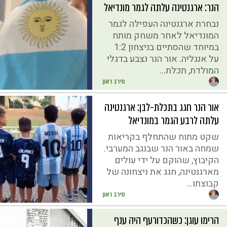
הנר: ארגנטינה עלתה לגמר מונדיאל
נבחרת ארגנטינה העפילה לגמר
המונדיאל לאחר משחק מותח
במיוחד שהסתיים בניצחון 1:2
על אנגליה. אור הנר נצבע בדגלי
המולדת, תכלת...
מירב ראון
אור הנר חגג בתכלת-לבן: ארגנטינה
עלתה לרבע הגמר במונדיאל
שקט מתוח שהתחלף בקריאות
שמחה באור הנר שבנגב המערבי.
הקיבוץ, שהוקם על ידי עולים
מארגנטינה, חגג את ניצחונה של
קבוצתו...
מירב ראון
הרימו עוגן: כשהכדורעף היה ענף