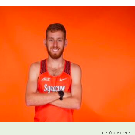
יואב ויכסלפיש