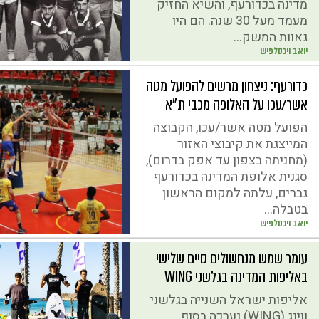
מדינה בכדורעף, והשיא החזיק
מעמד מעל 30 שנה. הם היו
גאוות המשק...
יואב ויכסלפיש
כדורעף: ניצחון מרשים להפועל מטה
אשר/עכו על האלופה מכבי ת"א
הפועל מטה אשר/עכו, הקבוצה
המייצגת את קיבוצי האזור
(מחניתה בצפון עד אפק בדרום),
סגנית אלופת המדינה בכדורעף
גברים, עלתה למקום הראשון
בטבלה...
יואב ויכסלפיש
עומר שמש מנחשולים סיים שלישי
באליפות המדינה בגלשני WING
אליפות ישראל השנייה בגלשני
ווינג (WING) נערכה בסוף