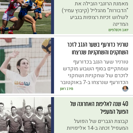
מאמנת הרוגבי הובילה את
"הדבורות" מהגליל (קיבוץ עמיר)
לשלוש זכיות רצופות בגביע
המדינה
יואב ויכסלפיש
טורניר כדורעף בשער הנגב לזכר
השחקנים והשחקניות שנרצחו
טורניר שער הנגב בכדורעף
שמתקיים בסוף השבוע מוקדש
לזכרם של שחקניות ושחקני
הכדורעף שנרצחו ב-7 באוקטובר
מירב ראון
40 שנה לאליפות האחרונה של
הפועל המעפיל
קבוצת הגברים של הפועל
המעפיל זכתה ב-14 אליפויות