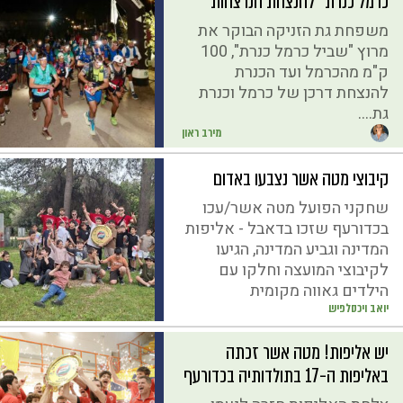
כרמל כנרת" להנצחת הנרצחות
משפחת גת הזניקה הבוקר את
מרוץ "שביל כרמל כנרת", 100
ק"מ מהכרמל ועד הכנרת
להנצחת דרכן של כרמל וכנרת
גת....
מירב ראון
קיבוצי מטה אשר נצבעו באדום
שחקני הפועל מטה אשר/עכו
בכדורעף שזכו בדאבל - אליפות
המדינה וגביע המדינה, הגיעו
לקיבוצי המועצה וחלקו עם
הילדים גאווה מקומית
יואב ויכסלפיש
יש אליפות! מטה אשר זכתה
באליפות ה-17 בתולדותיה בכדורעף