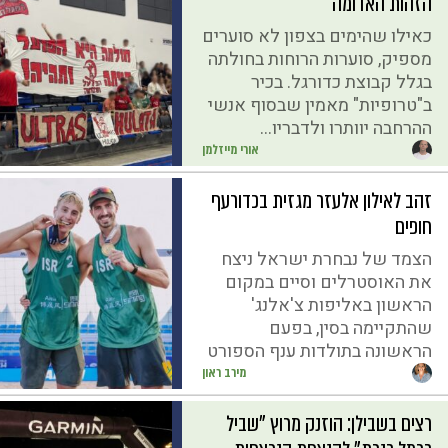
הזהות האדומה
כאילו שהימים בצפון לא סוערים
מספיק, סוערות הרוחות בחולתה
בגלל קבוצת כדורגל. בכיר
ב"טרופיות" מאמין שבסוף אנשי
ההרחבה יוותרו ולדבריו...
אורי מייזלמן
זהב לאילון אלעזר מגזית בכדורעף
חופים
הצמד של נבחרת ישראל ניצח
את האוסטרלים וסיים במקום
הראשון באליפות צ'אלנג'
שהתקיימה בסין, בפעם
הראשונה בתולדות ענף הספורט
מירב ראון
רצים בשבילן: הוזנק מרוץ "שביל