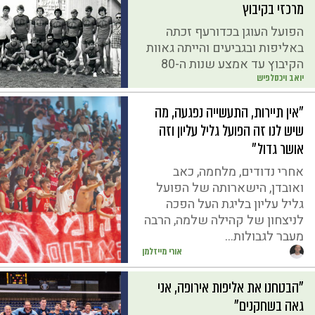
מרכזי בקיבוץ
הפועל העוגן בכדורעף זכתה
באליפות ובגביעים והייתה גאוות
הקיבוץ עד אמצע שנות ה-80
יואב ויכסלפיש
״אין תיירות, התעשייה נפגעה, מה
שיש לנו זה הפועל גליל עליון וזה
אושר גדול״
אחרי נדודים, מלחמה, כאב
ואובדן, הישארותה של הפועל
גליל עליון בליגת העל הפכה
לניצחון של קהילה שלמה, הרבה
מעבר לגבולות...
אורי מייזלמן
"הבטחנו את אליפות אירופה, אני
גאה בשחקנים"