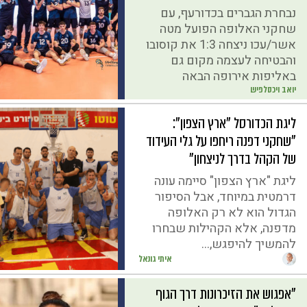
נבחרת הגברים בכדורעף, עם
שחקני האלופה הפועל מטה
אשר/עכו ניצחה 1:3 את קוסובו
והבטיחה לעצמה מקום גם
באליפות אירופה הבאה
יואב ויכסלפיש
ליגת הכדורסל "ארץ הצפון":
”שחקני דפנה ריחפו על גלי העידוד
של הקהל בדרך לניצחון"
ליגת "ארץ הצפון" סיימה עונה
דרמטית במיוחד, אבל הסיפור
הגדול הוא לא רק האלופה
מדפנה, אלא הקהילות שבחרו
להמשיך להיפגש,...
איתי גונאל
"אפגוש את הזיכרונות דרך הגוף