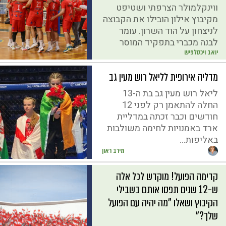
ווינקלמולר הצרפתי ושטיפט
מקיבוץ אילון הובילו את הקבוצה
לניצחון על הוד השרון. עומר
לבנה מכברי בתפקיד המוסר
יואב ויכסלפיש
מדליה אירופית לליאל רוש מעין גב
ליאל רוש מעין גב בת ה-13
החלה להתאמן רק לפני 12
חודשים וכבר זכתה במדליית
ארד באמנויות לחימה משולבות
באליפות...
מירב ראון
קדימה הפועל! מוקדש לכל אלה
ש-12 שנים תפסו אותם בשבילי
הקיבוץ ושאלו "מה יהיה עם הפועל
שלך?"