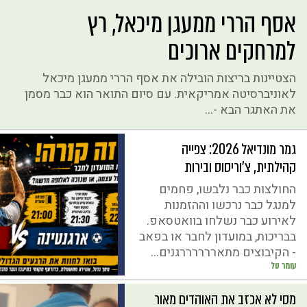
אסף הררי ממעגן מיכאל, רץ
למרחקים ארוכים
הצטיינות בריצות הובילה את אסף הררי ממעגן מיכאל
לאוניברסיטה אמריקאית. עם סיום התואר הוא כבר מסמן
את האתגר הבא -...
גמר מונדיאל 2026: צפייה
קהילתית, צ'וריסוס ובירות
החולצות כבר נלבשו, פחמים
למנגל כבר נרכשו וההזמנות
לאירוע כבר נשלחו בוואטסאפ.
בבריכות, במועדון לחבר או בפאב
- הקיבוצים מתאררררררגנים...
עומר טל
מסי לא אכזב את האוהדים מאור