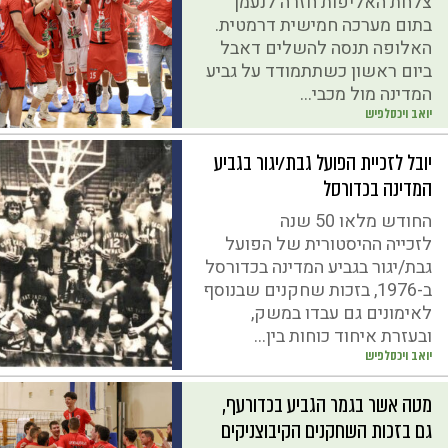
צלחת האליפות חזרה לנעמן
בתום מערכה חמישית דרמטית.
האלופה תנסה להשלים דאבל
ביום ראשון כשתתמודד על גביע
המדינה מול מכבי...
יואב ויכסלפיש
יובל לזכיית הפועל גבת/יגור בגביע
המדינה בכדורסל
החודש מלאו 50 שנה
לזכייה ההיסטורית של הפועל
גבת/יגור בגביע המדינה בכדורסל
ב-1976, בזכות שחקנים שבנוסף
לאימונים גם עבדו במשק,
ובעזרת איחוד כוחות בין...
יואב ויכסלפיש
מטה אשר בגמר הגביע בכדורעף,
גם בזכות השחקנים הקיבוצניקים