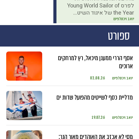
לפרס Young World Sailor of
the Year של איגוד השיט...
יואב ויכסלפיש
ספורט
אסף הררי ממעגן מיכאל, רץ למרחקים
ארוכים
יואב ויכסלפיש
02.08.26
מדליית כסף לשייטים מהפועל שדות ים
יואב ויכסלפיש
19.07.26
מסי לא אכזב את האוהדים מאור הנר: