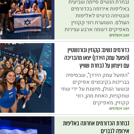
נבחרת הנשים סיימה שביעית
באליפות אירופה בכדורמים
והבטיחה כרטיס לאליפות
העולם. השוערת רוני קקוזין
מאפיקים רשמה ארבע עצירות
יואב ויכסלפיש
כדורמים נשים: קקוזין ובורנשטיין
(הפועל עמק הירדן) יצאו מהבריכה
עם ניצחון על נבחרת שוויץ
"הפועל עמק הירדן", שבסיסיה
בבריכות בקיבוצים אפיקים
ובשער הגולן, מיוצגת על ידי שתי
שחקניות, האחת מהן, רוני
קקוזין, מאפיקים
יואב ויכסלפיש
נבחרת הכדורמים אחרונה באליפות
אירופה לגברים