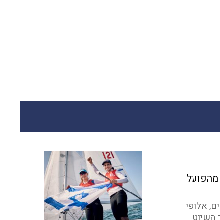
 מהפועל
ם, אלופי
 השיוט