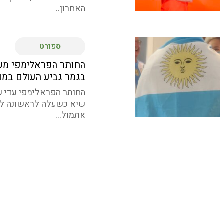
האחרון...
ספורט
החותר הפראלימפי מש
בגמר גביע העולם במו
החותר הפראלימפי עדי 
שיא כשעלה לראשונה לג
אתמול...
ספורט
נגה קורן מבית גוברי
באליפות אירופה באופ
לספורטאים עם צרכים
נגה קורן (20) תצ