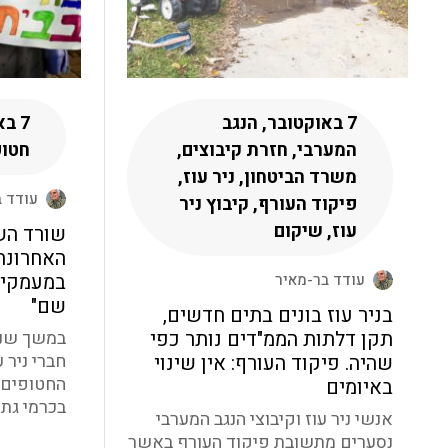
7 באוקטובר, הנגב
7 ב
המערבי, חזרת קיבוצים,
חטופ
משרד הביטחון, ניר עוז,
עודד 
פיקוד העורף, קיבוץ ניר
עוז, שיקום
שורד השב
האחרונה 
במעמקי 
עודד בר-מאיר
שם"
בניר עוז בונים בתים חדשים,
תקן דלתות הממ"דים נותר כפי
חברי ניר 
שהיה. פיקוד העורף: אין שינוי
החטופים 
באיומים
בכרמי גת.
אנשי ניר עוז וקיבוצי הנגב המערבי
נסערים מתשובת פיקוד העורף באשר