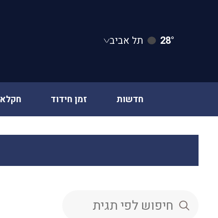
28°
תל אביב
חדשות
זמן חידוד
חקלאו
Ski
t
conten