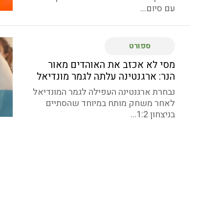
עם סיום...
ספורט
מסי לא אכזב את האוהדים מאור
הנר: ארגנטינה עלתה לגמר מונדיאל
נבחרת ארגנטינה העפילה לגמר המונדיאל
לאחר משחק מותח במיוחד שהסתיים
בניצחון 1:2...
ספורט
אילון אלעזר (גזית) וקווין קוזמיצ'וב
עלו למקום ה-17 בעולם בכדורעף
חופים
המאמן נועם כץ (עין המפרץ) הוביל את