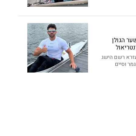
ער הגולן
נטריאול
עזרא רשם הישג
מר וסיים
ן תשתתף
ניים
 מיוחדים
א לאליפות אירופה של