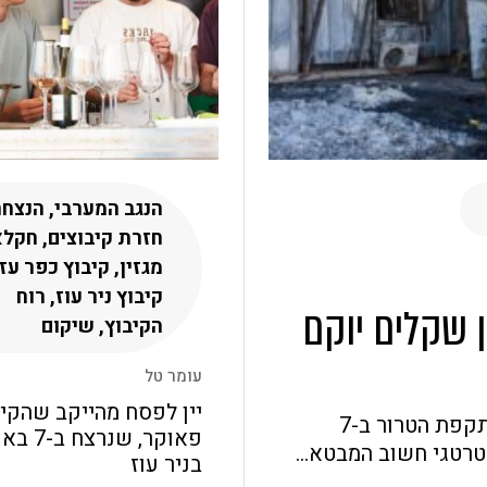
הנגב המערבי, הנצחה
חזרת קיבוצים, חקלא
מגזין, קיבוץ כפר עז
קיבוץ ניר עוז, רוח
קעה של 400 מיליון שקלים יוקם
הקיבוץ, שיקום
עומר טל
יין לפסח מהייקב שהקים
המפעל המרכזי של "נירלט" נפגע באופן קשה במתקפת הטרור ב-7
פאוקר, שנ
רטגי חשוב המבטא...
בניר עוז